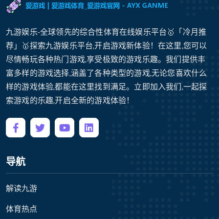
九游娱乐-全球领先的综合性体育在线娱乐平台🥇「冷月推
荐」🥇探索九游娱乐平台,开启游戏新体验！在这里,您可以
尽情畅玩各种热门游戏,享受极致的游戏乐趣。我们提供丰
富多样的游戏选择,涵盖了各种类型的游戏,无论您喜欢什么
样的游戏体验,都能在这里找到满足。立即加入我们,一起探
索游戏的乐趣,开启全新的游戏体验！
导航
解读九游
体育热点