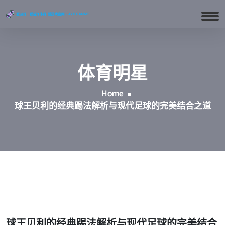
体育明星
Home
球王贝利的经典踢法解析与现代足球的完美结合之道
球王贝利的经典踢法解析与现代足球的完美结合