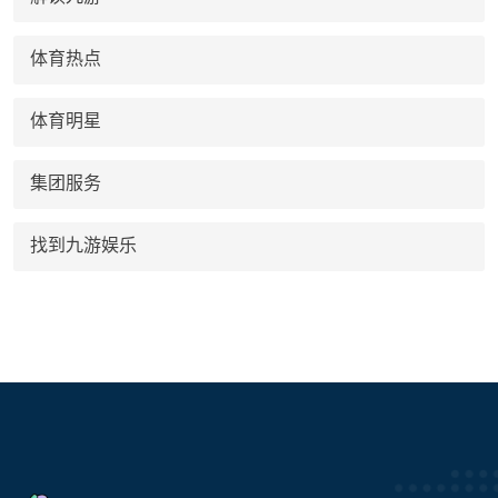
体育热点
体育明星
集团服务
找到九游娱乐