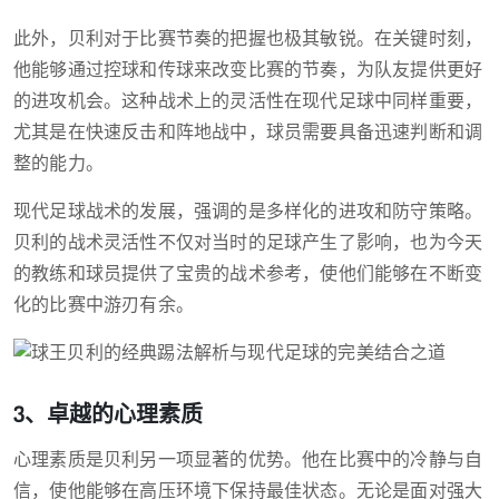
此外，贝利对于比赛节奏的把握也极其敏锐。在关键时刻，
他能够通过控球和传球来改变比赛的节奏，为队友提供更好
的进攻机会。这种战术上的灵活性在现代足球中同样重要，
尤其是在快速反击和阵地战中，球员需要具备迅速判断和调
整的能力。
现代足球战术的发展，强调的是多样化的进攻和防守策略。
贝利的战术灵活性不仅对当时的足球产生了影响，也为今天
的教练和球员提供了宝贵的战术参考，使他们能够在不断变
化的比赛中游刃有余。
3、卓越的心理素质
心理素质是贝利另一项显著的优势。他在比赛中的冷静与自
信，使他能够在高压环境下保持最佳状态。无论是面对强大