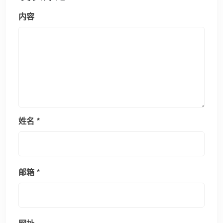
内容
姓名
*
邮箱
*