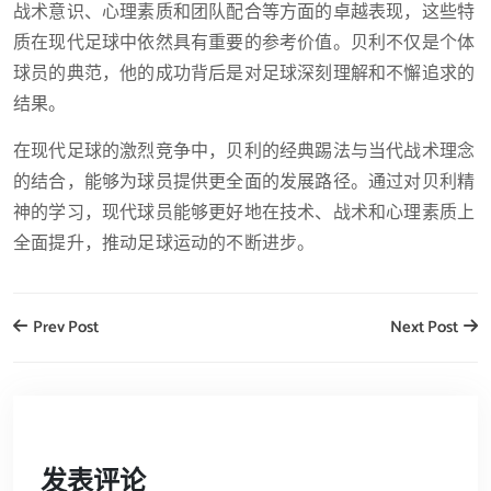
战术意识、心理素质和团队配合等方面的卓越表现，这些特
质在现代足球中依然具有重要的参考价值。贝利不仅是个体
球员的典范，他的成功背后是对足球深刻理解和不懈追求的
结果。
在现代足球的激烈竞争中，贝利的经典踢法与当代战术理念
的结合，能够为球员提供更全面的发展路径。通过对贝利精
神的学习，现代球员能够更好地在技术、战术和心理素质上
全面提升，推动足球运动的不断进步。
Prev Post
Next Post
发表评论