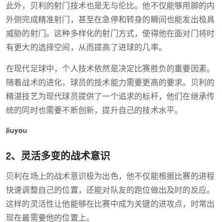
此外，贝利的射门技术也是无与伦比。他不仅能够用脚的内
外侧完成精准射门，甚至在急停和转身的瞬间也能发出极具
威胁的射门。这种多样化的射门方式，使得他在面对门将时
有更大的选择空间，从而提高了进球的几率。
在现代足球中，个人技术依然是决定比赛胜负的重要因素。
随着战术的进化，球员的技术能力需要更高的要求。贝利的
精湛技艺为现代球员提供了一个追求的标杆，他们在继承传
统的同时也需要不断创新，提升自己的技术水平。
Jiuyou
2、灵活多变的战术意识
贝利在场上的战术意识极为出色，他不仅能根据比赛的进程
快速调整自己的位置，还能对队友的跑位做出及时的反应。
这样的灵活性让他能够在比赛中成为关键的进攻点，时常出
现在最需要他的位置上。