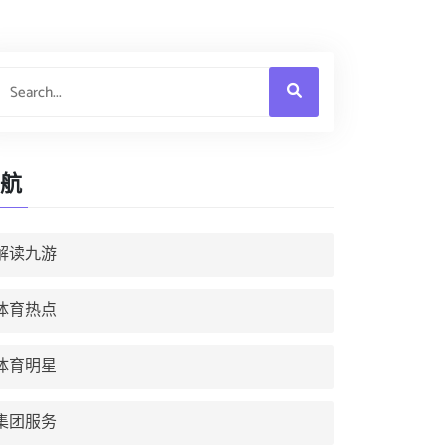
航
解读九游
体育热点
体育明星
集团服务