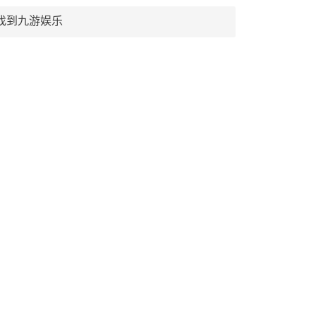
找到九游娱乐