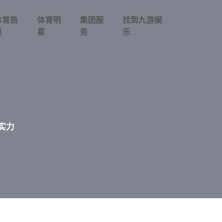
体育热
体育明
集团服
找到九游娱
点
星
务
乐
实力