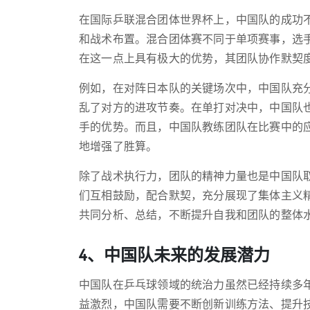
在国际乒联混合团体世界杯上，中国队的成功
和战术布置。混合团体赛不同于单项赛事，选
在这一点上具有极大的优势，其团队协作默契
例如，在对阵日本队的关键场次中，中国队充
乱了对方的进攻节奏。在单打对决中，中国队
手的优势。而且，中国队教练团队在比赛中的
地增强了胜算。
除了战术执行力，团队的精神力量也是中国队
们互相鼓励，配合默契，充分展现了集体主义
共同分析、总结，不断提升自我和团队的整体
4、中国队未来的发展潜力
中国队在乒乓球领域的统治力虽然已经持续多
益激烈，中国队需要不断创新训练方法、提升