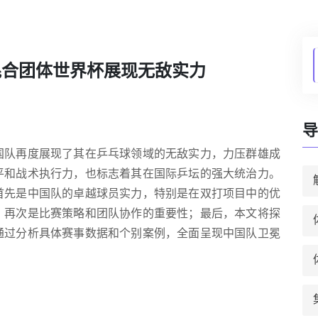
混合团体世界杯展现无敌实力
导
国队再度展现了其在乒乓球领域的无敌实力，力压群雄成
平和战术执行力，也标志着其在国际乒坛的强大统治力。
首先是中国队的卓越球员实力，特别是在双打项目中的优
；再次是比赛策略和团队协作的重要性；最后，本文将探
通过分析具体赛事数据和个别案例，全面呈现中国队卫冕