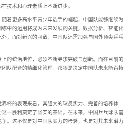
都在技术和心理素质上不断进步。
，随着更多高水平青少年选手的崛起，中国队能够继续为
训练中的运用将成为未来发展的关键，数据分析、智能化
此外，面对新兴的强敌，中国队还需加强与国外顶尖乒乓
台上的统治地位，必须不断寻求突破与创新。而在目前的
体团队配合的精细化管理，都将是决定中国队未来能否持
世界杯的表现来看，其强大的球员实力、完善的培养体
为这一胜利奠定了坚实的基础。在未来，中国乒乓球队需
竞争。这不仅是对中国队实力的检验，也是对其未来潜力