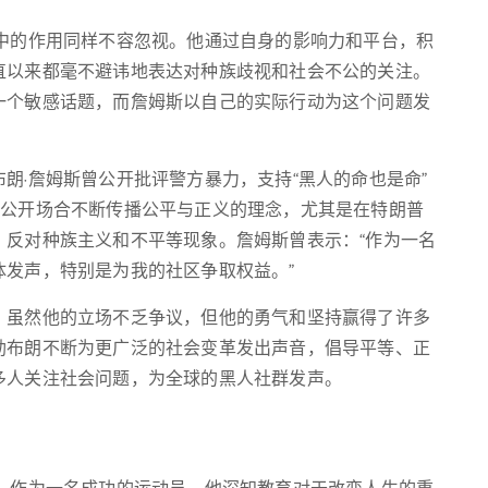
动中的作用同样不容忽视。他通过自身的影响力和平台，积
直以来都毫不避讳地表达对种族歧视和社会不公的关注。
一个敏感话题，而詹姆斯以自己的实际行动为这个问题发
朗·詹姆斯曾公开批评警方暴力，支持“黑人的命也是命”
用社交媒体和公开场合不断传播公平与正义的理念，尤其是在特朗普
，反对种族主义和不平等现象。詹姆斯曾表示：“作为一名
体发声，特别是为我的社区争取权益。”
，虽然他的立场不乏争议，但他的勇气和坚持赢得了许多
勒布朗不断为更广泛的社会变革发出声音，倡导平等、正
多人关注社会问题，为全球的黑人社群发声。