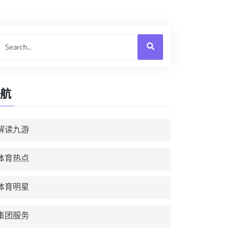
航
解读九游
体育热点
体育明星
集团服务