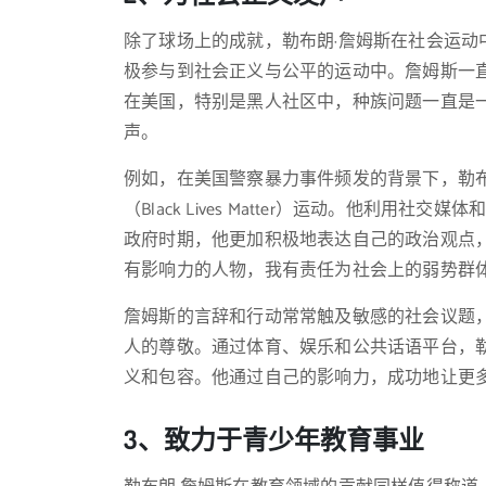
除了球场上的成就，勒布朗·詹姆斯在社会运
极参与到社会正义与公平的运动中。詹姆斯一
在美国，特别是黑人社区中，种族问题一直是
声。
例如，在美国警察暴力事件频发的背景下，勒布
（Black Lives Matter）运动。他利
政府时期，他更加积极地表达自己的政治观点
有影响力的人物，我有责任为社会上的弱势群
詹姆斯的言辞和行动常常触及敏感的社会议题
人的尊敬。通过体育、娱乐和公共话语平台，
义和包容。他通过自己的影响力，成功地让更
3、致力于青少年教育事业