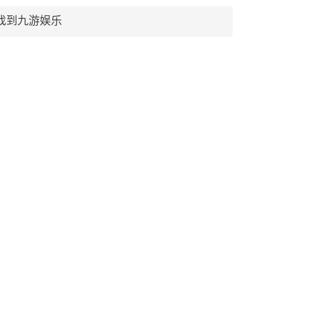
找到九游娱乐