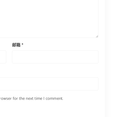
邮箱
*
browser for the next time I comment.