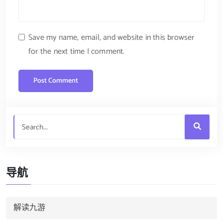
Save my name, email, and website in this browser
for the next time I comment.
导航
解读九游