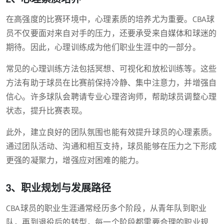
在高强度的比赛环境中，心理素质的培养尤为重要。CBA球
员不仅要面对来自对手的压力，还要承受来自媒体和球迷的
期待。因此，心理训练成为他们职业生涯中的一部分。
常见的心理训练方法包括冥想、可视化和放松训练等。这些
方法有助于球员在比赛前保持冷静、集中注意力，并增强自
信心。许多球队会聘请专业心理咨询师，帮助球员调整心理
状态，提升比赛表现。
此外，建立良好的团队氛围也能有效提升球员的心理素质。
通过团队活动、沟通和相互支持，球员能够在压力之下形成
更强的凝聚力，增强应对困难的能力。
3、职业规划与发展路径
CBA球员的职业生涯通常经历多个阶段，从青年队到职业
队，再到退役后的转型，每一个阶段都需要合理的职业规