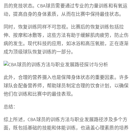
员的竞技状态。CBA球员需要通过专业的力量训练和有氧运
动，提高自身的身体素质，从而在比赛中保持最佳状态。
同时，恢复训练同样不可忽视。比赛后的恢复训练包括拉
伸、按摩和冰敷等，这些方法有助于缓解肌肉疲劳，防止伤
病的发生。现代科技的应用，如冰浴和高压氧舱，正在逐渐
成为顶级球队恢复训练的一部分。
此外，合理的营养摄入也是保障身体状态的重要因素。许多
球队会配备营养师，帮助球员制定合理的饮食计划，以确保
他们在训练和比赛中的最佳表现。
总结：
综上所述，CBA球员的训练方法与职业发展路径涉及多个方
面，既包括基础的技能和体能训练，也涵盖心理素质的培养