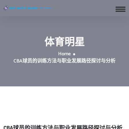
体育明星
Home
CBA球员的训练方法与职业发展路径探讨与分析
CBA球员的训练方法与职业发展路径探讨与分析