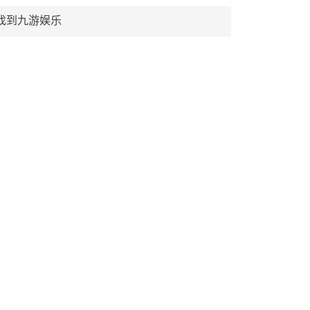
找到九游娱乐