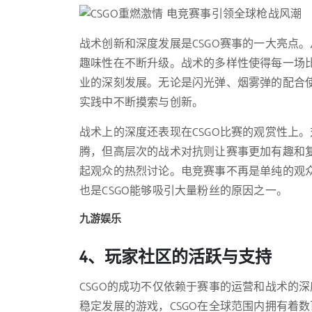
战术创新和深度发展是CSGO赛事的一大亮点。
趣味性在不断升级。战术的多样性使得每一场
业的深刻发展。无论是闪光弹、烟雾弹的配合
实践中不断摸索与创新。
战术上的深度还表现在CSGO比赛的观赏性上
腾，但高层次的战术对抗则让赛事更加有趣和
起观众的热烈讨论。电竞赛事不再是单纯的观
也是CSGO能够吸引大量粉丝的原因之一。
九游娱乐
4、玩家社区的活跃与支持
CSGO的成功不仅依赖于赛事的运营和战术的
稳定发展的游戏，CSGO在全球范围内拥有着数