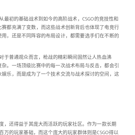
从最初的基础战术到如今的高阶战术，CSGO的竞技性和
比赛都充满了变数，而这些战术创新背后也体现了电竞行
使用，还是不同阵容的布局设计，都需要选手们在不断的
。对于普通观众而言，枪战的精彩瞬间固然让人热血沸
复杂。一场顶级比赛中的每一次战术布局与反击，都会引
众娱乐，而是成为了一个技术交流与战术探讨的空间，这
深度，还得益于其庞大而活跃的玩家社区。作为一款长期
百万的玩家基础，而这个庞大的玩家群体则是CSGO得以