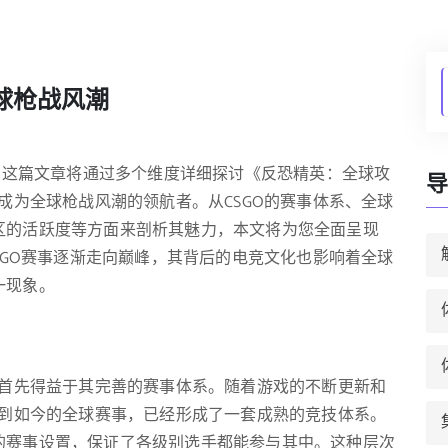
全球枪战风潮
潮》这篇文章将通过多个维度详细探讨《反恐精英：全球攻
导
成为全球枪战风潮的领航者。从CSGO的赛事体系、全球
区的活跃度等方面来剖析其魅力，本文将为您全面呈现
SGO赛事逐渐走向巅峰，其背后的电竞文化也影响着全球
一现象。
，首先得益于其完善的赛事体系。随着游戏的不断更新和
赛到如今的全球赛事，已经形成了一套成熟的竞技体系。
的赛事设置，保证了各级别选手都能参与其中。这种层次