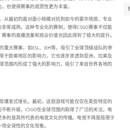
力，也使得赛事的观赏性更为丰富。
性。从最初的面对面小规模对抗到如今的豪华场馆、专业
非常成熟。这种专业化的赛制，使得CSGO赛事不仅能
，赛事的直播流量和商业价值也因此得到了极大的提升。
的重大赛事，如ESL、IEM等，吸引了全球顶级战队的参
局限于欧美地区的影响力，它也逐步渗透到亚洲、拉美及
全球范围内形成了强大的影响力，吸引了来自世界各地的
呈现爆发式增长。最初，这款游戏可能仅仅在某些特定的
不断升级，CSGO在全球范围内取得了广泛的关注。电
更多的是其所代表的电竞文化的传播。电竞不再是局限于
一项全球性的文化现象。