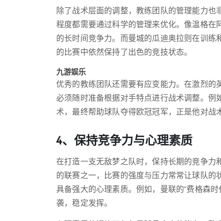
除了战术层面的调整，教练团队的管理能力也
程度都需要通过科学的管理来优化。像温格在
的长时间竞争力。而曼城的瓜迪奥拉则在训练
的比赛中依然保持了出色的竞技状态。
九游娱乐
优秀的教练团队还需要有应变能力。在激烈的
必须随时准备根据对手特点进行战术调整。例
术，最终帮助球队夺得欧冠冠军，正是他对战
4、保持竞争力与心理素质
在打造一支无敌梦之队时，保持长期的竞争力
的联赛之一，比赛的强度与压力常常让球队的
具备强大的心理素质。例如，曼联的“费格森时
袭，稳定发挥。