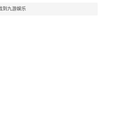
找到九游娱乐