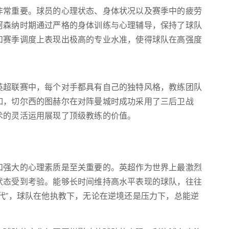
非常重要。球员的心理状态、身体状况以及赛季中的疲劳
阿森纳时期通过严格的身体训练与心理辅导，保持了球队
和赛季调度上表现出极高的专业水准，使得球队在高强度
英超联赛中，每个对手都具有自己的独特风格，教练团队
如，切尔西的图赫尔在对阵曼城时成功采用了三后卫战
术的灵活运用展现了顶级教练的价值。
和强大的心理素质是至关重要的。英超作为世界上最激烈
状态受到考验。能够长时间维持高水平表现的球队，往往
代”，球队在他执教下，无论在逆境还是压力下，总能逆