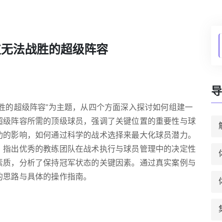
支无法战胜的超级阵容
导
胜的超级阵容”为主题，从四个方面深入探讨如何组建一
超级阵容所需的顶级球员，强调了关键位置的重要性与球
功的影响，如何通过科学的战术选择来最大化球员潜力。
，指出优秀的教练团队在战术执行与球员管理中的决定性
素质，分析了保持冠军状态的关键因素。通过真实案例与
的思路与具体的操作指南。