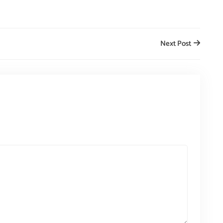
Next Post