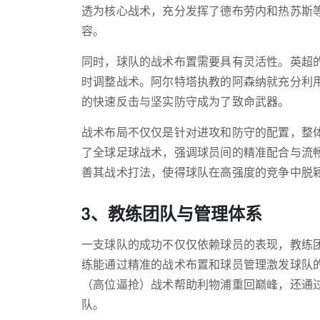
透为核心战术，充分发挥了德布劳内和热苏斯
容。
同时，球队的战术布置需要具有灵活性。英超
时调整战术。阿尔特塔执教的阿森纳就充分利
的快速反击与坚实防守成为了致命武器。
战术布局不仅仅是针对进攻和防守的配置，整体
了全球足球战术，强调球员间的精准配合与流
善其战术打法，使得球队在高强度的竞争中脱
3、教练团队与管理体系
一支球队的成功不仅仅依赖球员的表现，教练
练能通过精准的战术布置和球员管理激发球队的最佳状
（高位逼抢）战术帮助利物浦重回巅峰，还通
队。