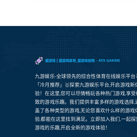
九游娱乐-全球领先的综合性体育在线娱乐平台
「冷月推荐」🥇探索九游娱乐平台,开启游戏新
验！在这里,您可以尽情畅玩各种热门游戏,享受
致的游戏乐趣。我们提供丰富多样的游戏选择,
盖了各种类型的游戏,无论您喜欢什么样的游戏
验,都能在这里找到满足。立即加入我们,一起探
游戏的乐趣,开启全新的游戏体验！