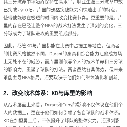
其三分球命中率始终保持在高水平，职业生涯三分球命中数
已突破2,900记。库里的迅猛突破能力和快速出手的特点，
使得他能够在极短的时间内改变比赛节奏。更重要的是，库
里的存在已经让整个NBA的战术打法发生了深刻的变化，三
分球成为了球队进攻的重要组成部分。
因此，尽管KD与库里都能在比赛中占据主导地位，但两者
的比赛风格截然不同。Durant的身高和综合能力让他成为场
上无处不在的威胁，而库里则依靠个人的技术革命和三分球
的影响力，重塑了球队的打法。两者虽然各具优势，但未来
谁能主导NBA格局，还要取决于他们如何继续演化和创新。
2、改变战术体系：KD与库里的影响
从战术层面上来看，Durant和Curry的影响不仅体现在他们个
人的数据上，更在于他们如何引领了各自球队的战术体系。
KD在加盟勇士后，不仅提升了球队的整体实力，还深刻影