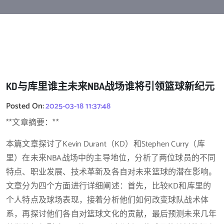
KD与库里谁主未来NBA战场谁将引领篮球新纪元
Posted On:
2025-03-18 11:37:48
**文章摘要：**
本篇文章探讨了Kevin Durant（KD）和Stephen Curry（库
里）在未来NBA战场中的主导地位，分析了两位球员的不同
特点、职业发展、技术革新及各自对未来篮球的潜在影响。
文章分为四个方面进行详细阐述：首先，比较KD和库里的
个人特点及球场表现，接着分析他们如何改变球队战术体
系，再探讨他们各自对篮球文化的贡献，最后预测未来几年