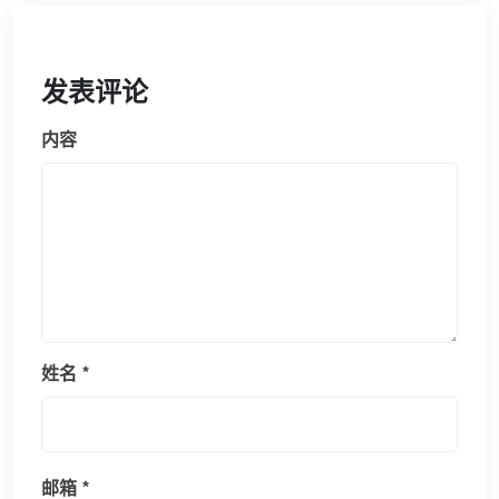
发表评论
内容
姓名
*
邮箱
*