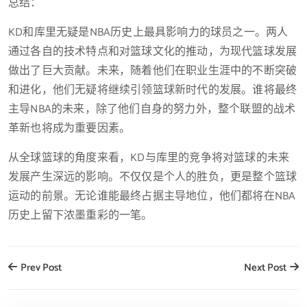
总结：
KD和库里无疑是NBA历史上最具影响力的球员之一。两人
通过各自的技术特点和对篮球文化的推动，为现代篮球发展
做出了巨大贡献。未来，随着他们在职业生涯中的不断突破
和进化，他们无疑将继续引领篮球新时代的发展。谁将最终
主导NBA的未来，除了他们自身的努力外，整个联盟的战术
革新也将成为重要因素。
从全球篮球的角度来看，KD与库里的竞争将对篮球的未来
发展产生深远的影响。不仅仅是个人的胜负，更是整个篮球
运动的前景。无论谁能最终占据主导地位，他们都将在NBA
历史上留下浓墨重彩的一笔。
Prev Post
Next Post