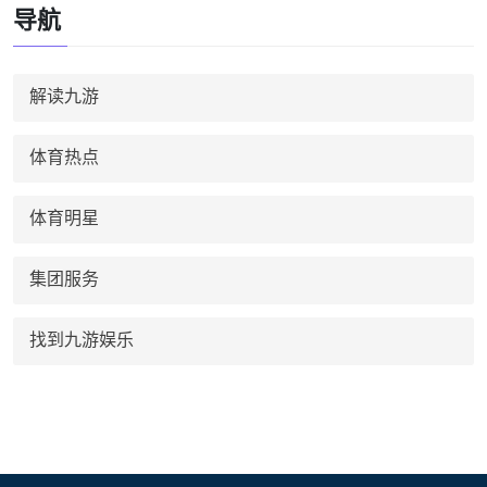
导航
解读九游
体育热点
体育明星
集团服务
找到九游娱乐