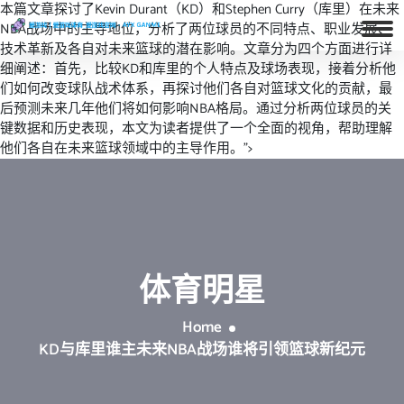
本篇文章探讨了Kevin Durant（KD）和Stephen Curry（库里）在未来
NBA战场中的主导地位，分析了两位球员的不同特点、职业发展、
技术革新及各自对未来篮球的潜在影响。文章分为四个方面进行详
细阐述：首先，比较KD和库里的个人特点及球场表现，接着分析他
们如何改变球队战术体系，再探讨他们各自对篮球文化的贡献，最
后预测未来几年他们将如何影响NBA格局。通过分析两位球员的关
键数据和历史表现，本文为读者提供了一个全面的视角，帮助理解
他们各自在未来篮球领域中的主导作用。">
体育明星
Home
KD与库里谁主未来NBA战场谁将引领篮球新纪元