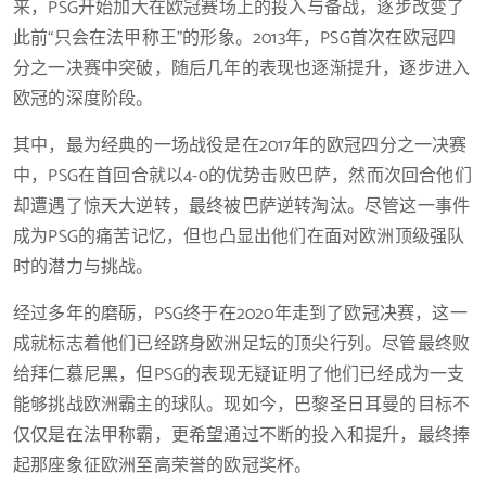
来，PSG开始加大在欧冠赛场上的投入与备战，逐步改变了
此前“只会在法甲称王”的形象。2013年，PSG首次在欧冠四
分之一决赛中突破，随后几年的表现也逐渐提升，逐步进入
欧冠的深度阶段。
其中，最为经典的一场战役是在2017年的欧冠四分之一决赛
中，PSG在首回合就以4-0的优势击败巴萨，然而次回合他们
却遭遇了惊天大逆转，最终被巴萨逆转淘汰。尽管这一事件
成为PSG的痛苦记忆，但也凸显出他们在面对欧洲顶级强队
时的潜力与挑战。
经过多年的磨砺，PSG终于在2020年走到了欧冠决赛，这一
成就标志着他们已经跻身欧洲足坛的顶尖行列。尽管最终败
给拜仁慕尼黑，但PSG的表现无疑证明了他们已经成为一支
能够挑战欧洲霸主的球队。现如今，巴黎圣日耳曼的目标不
仅仅是在法甲称霸，更希望通过不断的投入和提升，最终捧
起那座象征欧洲至高荣誉的欧冠奖杯。