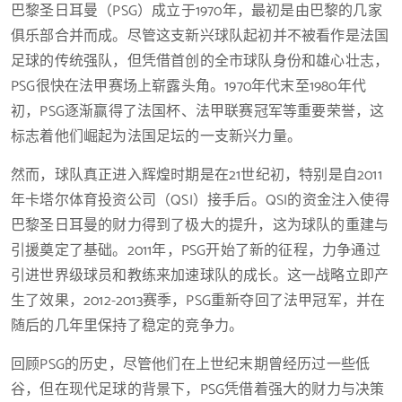
巴黎圣日耳曼（PSG）成立于1970年，最初是由巴黎的几家
俱乐部合并而成。尽管这支新兴球队起初并不被看作是法国
足球的传统强队，但凭借首创的全市球队身份和雄心壮志，
PSG很快在法甲赛场上崭露头角。1970年代末至1980年代
初，PSG逐渐赢得了法国杯、法甲联赛冠军等重要荣誉，这
标志着他们崛起为法国足坛的一支新兴力量。
然而，球队真正进入辉煌时期是在21世纪初，特别是自2011
年卡塔尔体育投资公司（QSI）接手后。QSI的资金注入使得
巴黎圣日耳曼的财力得到了极大的提升，这为球队的重建与
引援奠定了基础。2011年，PSG开始了新的征程，力争通过
引进世界级球员和教练来加速球队的成长。这一战略立即产
生了效果，2012-2013赛季，PSG重新夺回了法甲冠军，并在
随后的几年里保持了稳定的竞争力。
回顾PSG的历史，尽管他们在上世纪末期曾经历过一些低
谷，但在现代足球的背景下，PSG凭借着强大的财力与决策