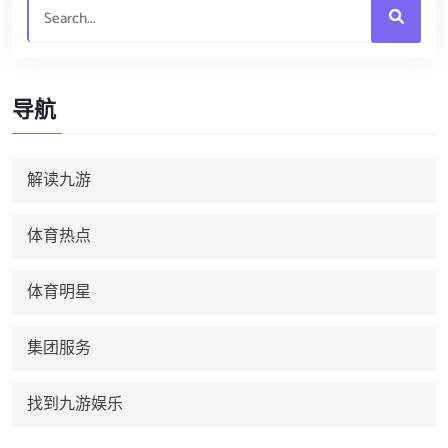
导航
解读九游
体育热点
体育明星
集团服务
找到九游娱乐