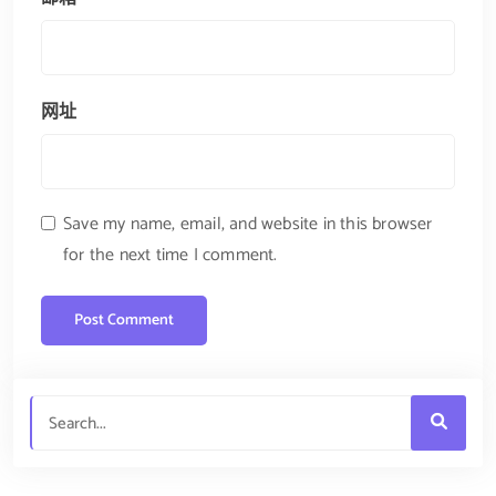
网址
Save my name, email, and website in this browser
for the next time I comment.