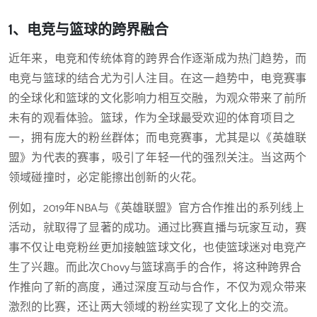
1、电竞与篮球的跨界融合
近年来，电竞和传统体育的跨界合作逐渐成为热门趋势，而
电竞与篮球的结合尤为引人注目。在这一趋势中，电竞赛事
的全球化和篮球的文化影响力相互交融，为观众带来了前所
未有的观看体验。篮球，作为全球最受欢迎的体育项目之
一，拥有庞大的粉丝群体；而电竞赛事，尤其是以《英雄联
盟》为代表的赛事，吸引了年轻一代的强烈关注。当这两个
领域碰撞时，必定能擦出创新的火花。
例如，2019年NBA与《英雄联盟》官方合作推出的系列线上
活动，就取得了显著的成功。通过比赛直播与玩家互动，赛
事不仅让电竞粉丝更加接触篮球文化，也使篮球迷对电竞产
生了兴趣。而此次Chovy与篮球高手的合作，将这种跨界合
作推向了新的高度，通过深度互动与合作，不仅为观众带来
激烈的比赛，还让两大领域的粉丝实现了文化上的交流。