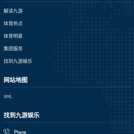
解读九游
体育热点
体育明星
集团服务
找到九游娱乐
网站地图
XML
找到九游娱乐
Phone