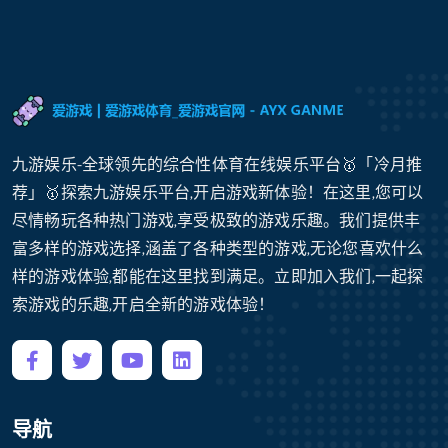
九游娱乐-全球领先的综合性体育在线娱乐平台🥇「冷月推
荐」🥇探索九游娱乐平台,开启游戏新体验！在这里,您可以
尽情畅玩各种热门游戏,享受极致的游戏乐趣。我们提供丰
富多样的游戏选择,涵盖了各种类型的游戏,无论您喜欢什么
样的游戏体验,都能在这里找到满足。立即加入我们,一起探
索游戏的乐趣,开启全新的游戏体验！
导航