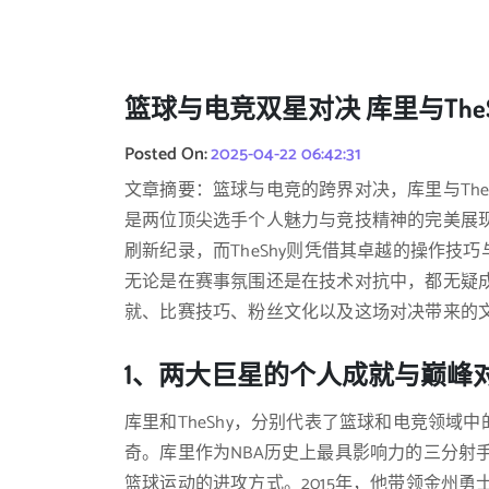
篮球与电竞双星对决 库里与The
Posted On:
2025-04-22 06:42:31
文章摘要：篮球与电竞的跨界对决，库里与Th
是两位顶尖选手个人魅力与竞技精神的完美展
刷新纪录，而TheShy则凭借其卓越的操作
无论是在赛事氛围还是在技术对抗中，都无疑
就、比赛技巧、粉丝文化以及这场对决带来的
1、两大巨星的个人成就与巅峰
库里和TheShy，分别代表了篮球和电竞领
奇。库里作为NBA历史上最具影响力的三分射
篮球运动的进攻方式。2015年，他带领金州勇