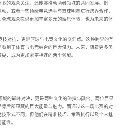
更多的观众关注，还能够推动两者领域的共同发展。例
联动，或者一些顶级电竞选手与篮球明星进行跨界合作，
为全球观众提供更加丰富多元的娱乐体验，也为未来的体
一场竞技对抗，更是篮球与电竞文化的交汇点。这种跨界的互
丝看到了体育与电竞结合的巨大潜力。未来，随着更多类
模糊，成为更加紧密相连的两个领域。
电竞领域的巅峰对决，更是两种文化的碰撞与融合。两位巨星
手背后所蕴藏的巨大能量与魅力。而通过这一场比赛的对
竞技形式不同，但他们在精准技巧、策略执行以及个人魅
可能性。