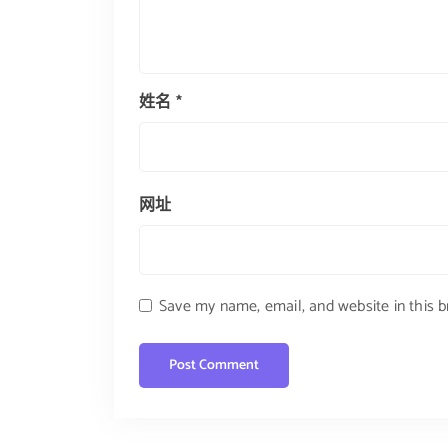
姓名
*
网址
Save my name, email, and website in this 