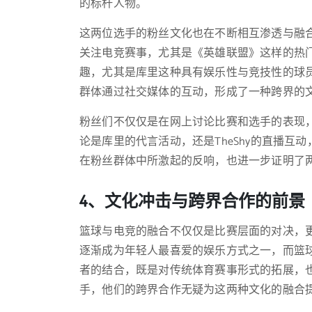
的标杆人物。
这两位选手的粉丝文化也在不断相互渗透与融
关注电竞赛事，尤其是《英雄联盟》这样的热
趣，尤其是库里这种具有娱乐性与竞技性的球
群体通过社交媒体的互动，形成了一种跨界的
粉丝们不仅仅是在网上讨论比赛和选手的表现
论是库里的代言活动，还是TheShy的直播
在粉丝群体中所激起的反响，也进一步证明了
4、文化冲击与跨界合作的前景
篮球与电竞的融合不仅仅是比赛层面的对决，
逐渐成为年轻人最喜爱的娱乐方式之一，而篮
者的结合，既是对传统体育赛事形式的拓展，也
手，他们的跨界合作无疑为这两种文化的融合