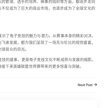
队的管理、选手的培养、赛事的组织等方面，都逐步走向
业不仅成为了巨大的商业市场，也逐步成为了全球文化的
分展示了电子竞技的魅力与潜力。从赛事本身的精彩对决，
的飞速发展，都为我们呈现了一场无与伦比的视觉盛宴。
全球观众的目光。
育竞技的盛事，更是电子竞技文化不断成熟与发展的缩影。
待接下来英雄联盟世界赛带来的更多惊喜与突破。
Next Post