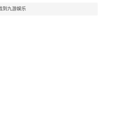
找到九游娱乐