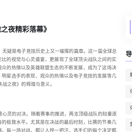
战之夜精彩落幕》
幕》无疑是电子竞技历史上又一璀璨的篇章。这一届全球总
导
伦比的视觉与心灵盛宴，更展现了全球顶尖战队之间的实
观众的热情以及英雄联盟生态的不断发展，成为了这场决
、明星选手的表现、观众的热情以及电子竞技的发展等几
赛决战之夜》的辉煌与意义。
震撼心灵的对决。随着赛事的推进，两支顶级战队的较量逐
自的极致水平。尤其是在决战的最后时刻，比赛的节奏几
腾。每一场对战，都让人捏一把汗，选手们的每个决定都