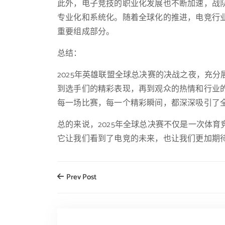
此外，电子竞技的职业化发展也不断加速，战
专业化和系统化。随着全球化的推进，电竞行
重要组成部分。
总结：
2025年英雄联盟全球总决赛的决战之夜，充
到选手们的精彩表现，再到观众的热情和行业
每一场比赛，每一个精彩瞬间，都深深吸引了
总的来说，2025年全球总决赛不仅是一次体
它让我们看到了电竞的未来，也让我们更加期
Prev Post