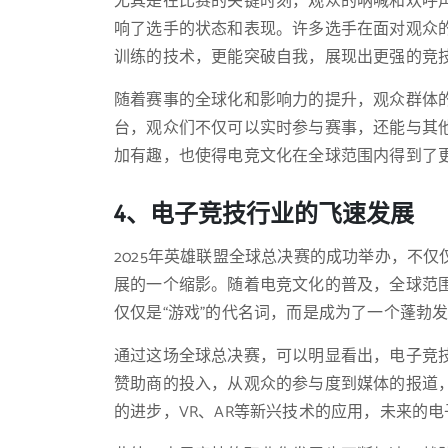
尤其是在比赛的关键时刻，观众的呐喊和欢呼
响了选手的状态和表现。许多选手在面对观众
训练的技术，更能突破自我，展现出更强的竞
随着赛事的全球化和影响力的提升，观众群体
台，观众们不仅可以实时参与赛事，还能与其
加有趣，也使得电竞文化在全球范围内得到了
4、电子竞技行业的飞速发展
2025年英雄联盟全球总决赛的成功举办，不
展的一个缩影。随着电竞文化的普及，全球范
仅仅是“游戏”的代名词，而是成为了一个蓬勃
通过这场全球总决赛，可以明显看出，电子竞
赞助商的投入，从观众的参与度到媒体的报道
的进步，VR、AR等新兴技术的应用，未来的