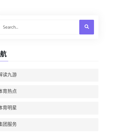
航
解读九游
体育热点
体育明星
集团服务