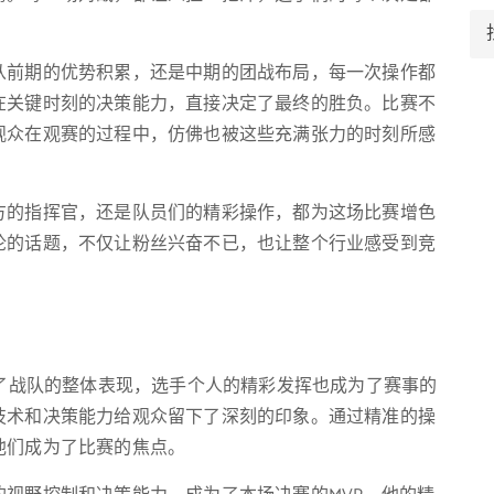
从前期的优势积累，还是中期的团战布局，每一次操作都
在关键时刻的决策能力，直接决定了最终的胜负。比赛不
观众在观赛的过程中，仿佛也被这些充满张力的时刻所感
方的指挥官，还是队员们的精彩操作，都为这场比赛增色
论的话题，不仅让粉丝兴奋不已，也让整个行业感受到竞
除了战队的整体表现，选手个人的精彩发挥也成为了赛事的
技术和决策能力给观众留下了深刻的印象。通过精准的操
他们成为了比赛的焦点。