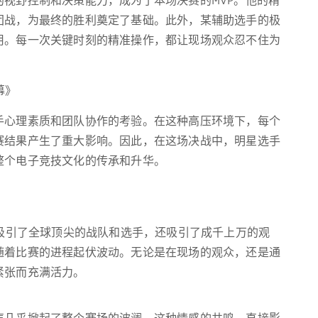
视野控制和决策能力，成为了本场决赛的MVP。他的精
团战，为最终的胜利奠定了基础。此外，某辅助选手的极
用。每一次关键时刻的精准操作，都让现场观众忍不住为
手心理素质和团队协作的考验。在这种高压环境下，每个
赛结果产生了重大影响。因此，在这场决战中，明星选手
整个电子竞技文化的传承和升华。
仅吸引了全球顶尖的战队和选手，还吸引了成千上万的观
随着比赛的进程起伏波动。无论是在现场的观众，还是通
紧张而充满活力。