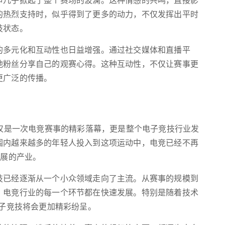
声几乎掀起了整个赛场的波澜。这种情感的共鸣，直接影
的热烈支持时，似乎得到了更多的动力，不仅发挥出平时
技状态。
的多元化和互动性也日益增强。通过社交媒体和直播平
他粉丝分享自己的观赛心得。这种互动性，不仅让赛事更
更广泛的传播。
仅仅是一次电竞赛事的精彩落幕，更是整个电子竞技行业发
围内越来越多的年轻人投入到这项运动中，电竞已经不再
发展的产业。
技已经逐渐从一个小众领域走向了主流。从赛事的规模到
，电竞行业的每一个环节都在快速发展。特别是随着技术
电子竞技将会更加精彩纷呈。