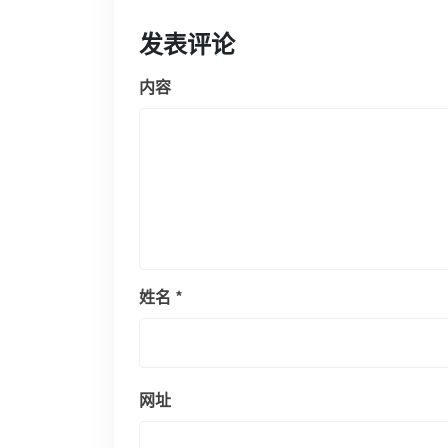
发表评论
内容
姓名
*
网址