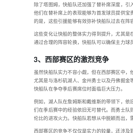
除了塔图姆，快船队还加强了替补席深度，引
他们在替补席上的表现能够为首发球员提供宝
的是，这些引援能够有效弥补快船队过去在阵
这些变化让快船的整体实力得到提升，尤其是
通过合理的阵容轮换，快船队可以确保主力球
3、西部赛区的激烈竞争
虽然快船队实力不容小觑，但在西部赛区中，他
尤其是与洛杉矶湖人、金州勇士以及丹佛掘金
快船队在争夺季后赛席位时面临巨大压力。
例如，湖人队在詹姆斯和戴维斯的带领下，依
们在季后赛中的经验依旧无可替代。而勇士队
伦比的进攻火力。快船队若想从中脱颖而出，
西部赛区的竞争不仅仅是实力的较量，还涉及