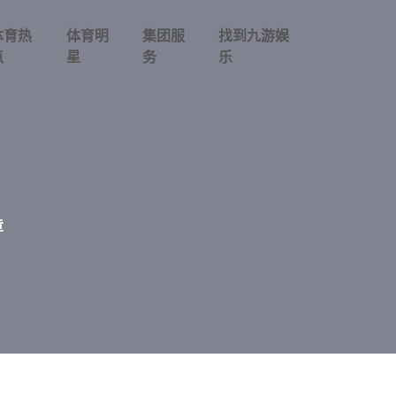
体育热
体育明
集团服
找到九游娱
点
星
务
乐
章