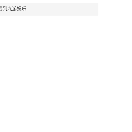
找到九游娱乐