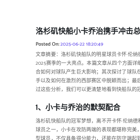
洛杉矶快船小卡乔治携手冲击
Posted On:
2025-06-22 18:20:49
文章摘要：洛杉矶快船队的明星球员卡怀·伦纳
2025赛季的一大亮点。本篇文章从四个方面
合如何对球队产生巨大影响；其次探讨了球队
手以及如何在激烈的西部赛区中脱颖而出；最
过这些分析，我们可以更清楚地看到快船队的
1、小卡与乔治的默契配合
洛杉矶快船队的冠军梦想，离不开卡怀·伦纳德
球员之一，小卡在攻防两端的表现都堪称完美
型球员，不仅具备得分能力，还能在防守端起