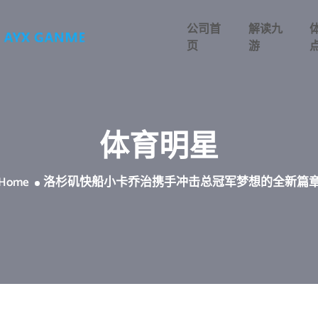
公司首
解读九
页
游
体育明星
Home
洛杉矶快船小卡乔治携手冲击总冠军梦想的全新篇