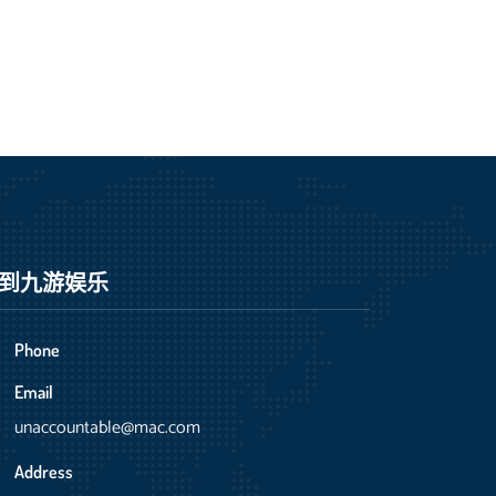
到九游娱乐
Phone
Email
unaccountable@mac.com
Address