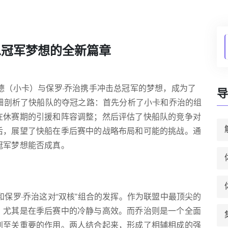
总冠军梦想的全新篇章
德（小卡）与保罗·乔治携手冲击总冠军的梦想，成为了
导
详细剖析了快船队的夺冠之路：首先分析了小卡和乔治的组
在休赛期的引援和阵容调整；然后评估了快船队的竞争对
后，展望了快船在季后赛中的战略布局和可能的挑战。通
冠军梦想能否成真。
和保罗·乔治这对“双核”组合的发挥。作为联盟中最顶尖的
，尤其是在季后赛中的冷静与高效。而乔治则是一个全面
到至关重要的作用。两人结合起来，形成了相辅相成的强