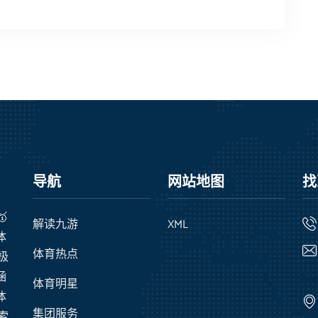
导航
网站地图
找

解读九游
XML
体
体育热点
极
涵
体育明星
体
集团服务
索