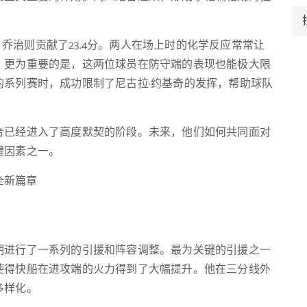
分，乔治则贡献了23.4分。两人在场上时的化学反应常常让
。更为重要的是，这两位球员在防守端的表现也能极大限
的系列赛时，成功限制了尼古拉·约基奇的发挥，帮助球队
合已经进入了高度默契的阶段。未来，他们如何共同面对
键因素之一。
期进行了一系列的引援和阵容调整。最为关键的引援之一
使得快船在进攻端的火力得到了大幅提升。他在三分线外
多样化。