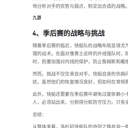
地分析对手的优势与弱点，制定出合适的战略
九游
4、季后赛的战略与挑战
随着季后赛的临近，快船队的战略布局显得尤
理的战术。在面对像勇士这样的外线强队时，
时，则要加强对内线的保护，防止詹姆斯和戴
然而，挑战不仅仅来自对手，快船自身的伤病
扰，虽然他们的恢复情况良好，但如何在常规
此外，快船还需要在季后赛中避免过度依赖小
人，必须站出来，分担得分和防守压力。只有
总结：
从整体来看，洛杉矶快船队的夺冠之路并非一