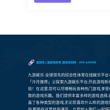
九游娱乐-全球领先的综合性体育在线娱乐平台
「冷月推荐」🥇探索九游娱乐平台,开启游戏新
验！在这里,您可以尽情畅玩各种热门游戏,享受
致的游戏乐趣。我们提供丰富多样的游戏选择,
盖了各种类型的游戏,无论您喜欢什么样的游戏
验,都能在这里找到满足。立即加入我们,一起探