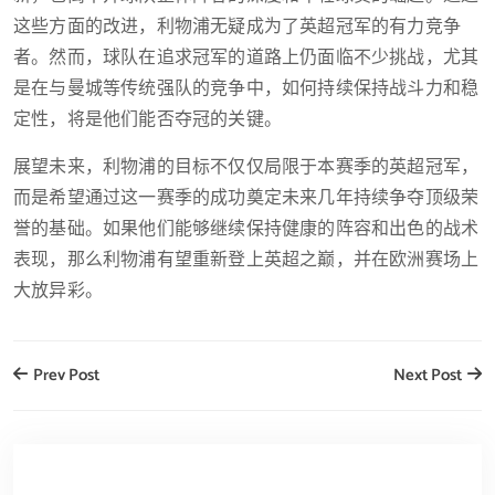
这些方面的改进，利物浦无疑成为了英超冠军的有力竞争
者。然而，球队在追求冠军的道路上仍面临不少挑战，尤其
是在与曼城等传统强队的竞争中，如何持续保持战斗力和稳
定性，将是他们能否夺冠的关键。
展望未来，利物浦的目标不仅仅局限于本赛季的英超冠军，
而是希望通过这一赛季的成功奠定未来几年持续争夺顶级荣
誉的基础。如果他们能够继续保持健康的阵容和出色的战术
表现，那么利物浦有望重新登上英超之巅，并在欧洲赛场上
大放异彩。
Prev Post
Next Post