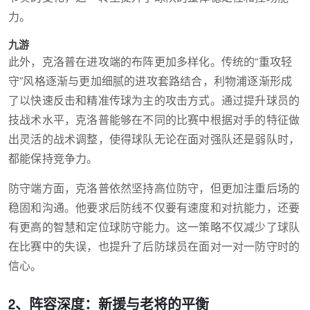
力。
九游
此外，克洛普在进攻端的布阵更加多样化。传统的“重攻轻
守”风格逐渐与更加细腻的进攻套路结合，利物浦逐渐形成
了以快速反击和精准传球为主的攻击方式。通过提升球员的
技战术水平，克洛普能够在不同的比赛中根据对手的特征做
出灵活的战术调整，使得球队无论在面对强队还是弱队时，
都能保持竞争力。
防守端方面，克洛普依然坚持高位防守，但更加注重后场的
稳固和沟通。他要求后防线不仅要有速度和对抗能力，还要
有更高的智慧和定位球防守能力。这一策略不仅减少了球队
在比赛中的失误，也提升了后防球员在面对一对一防守时的
信心。
2、阵容深度：新援与老将的平衡