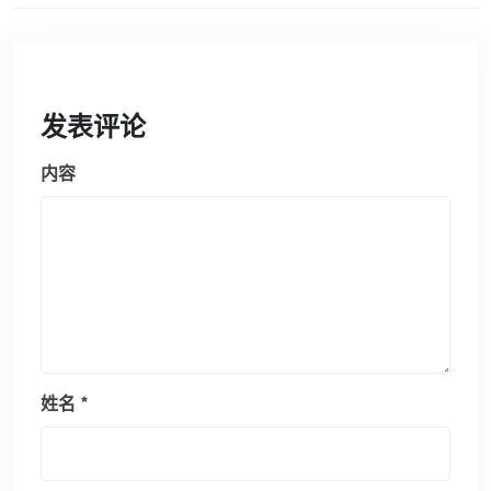
发表评论
内容
姓名
*