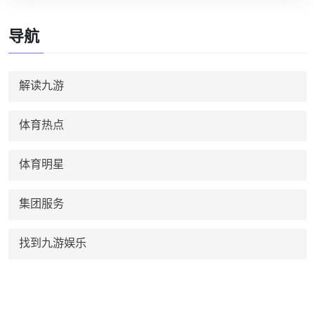
导航
解读九游
体育热点
体育明星
集团服务
找到九游娱乐