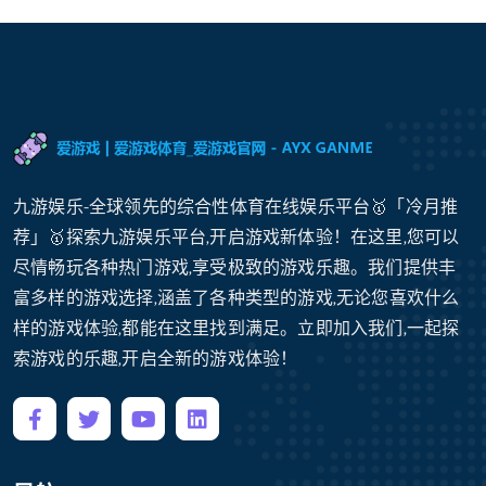
九游娱乐-全球领先的综合性体育在线娱乐平台🥇「冷月推
荐」🥇探索九游娱乐平台,开启游戏新体验！在这里,您可以
尽情畅玩各种热门游戏,享受极致的游戏乐趣。我们提供丰
富多样的游戏选择,涵盖了各种类型的游戏,无论您喜欢什么
样的游戏体验,都能在这里找到满足。立即加入我们,一起探
索游戏的乐趣,开启全新的游戏体验！