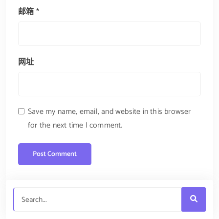
邮箱
*
网址
Save my name, email, and website in this browser
for the next time I comment.