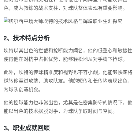
色，成为教练的战术支柱，对球队整体表现有重要影响。
2、技术特点分析
坎特以其出色的拦截和抢断能力闻名，他的低重心和敏捷性
使得他在对抗中占据优势，能够轻松地从对手脚下抢球。
此外，坎特的传球精准度和视野也不容小觑，他能够快速将
球转移至进攻端，助攻队友。他的短传和长传均表现出色，
为球队创造机会。
他的控球能力也非常出色，尤其是在密集防守的情况下，他
能以出色的技术摆脱对手，为球队争取时间与空间。
3、职业成就回顾