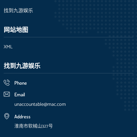
找到九游娱乐
网站地图
XML
找到九游娱乐
Phone
Email
unaccountable@mac.com
Address
淮南市软械山327号