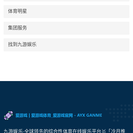
体育明星
集团服务
找到九游娱乐
九游娱乐-全球领先的综合性体育在线娱乐平台🥇「冷月推