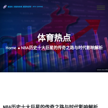
体育热点
Home
NBA历史十大巨星的传奇之路与时代影响解析
NBA历史十大巨星的传奇之路与时代影响解析