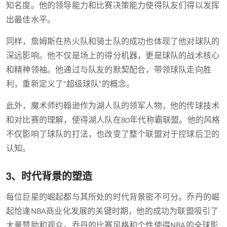
知名度。他的领导能力和比赛决策能力使得队友们得以发挥
出最佳水平。
同样，詹姆斯在热火队和骑士队的成功也体现了他对球队的
深远影响。他不仅是场上的得分机器，更是球队的战术核心
和精神领袖。他通过与队友的默契配合，带领球队走向胜
利，重新定义了“超级球队”的概念。
此外，魔术师约翰逊作为湖人队的领军人物，他的传球技术
和对比赛的理解，使得湖人队在80年代称霸联盟。他的风格
不仅影响了球队的打法，也改变了整个联盟对于控球后卫的
认知。
3、时代背景的塑造
每位巨星的崛起都与其所处的时代背景密不可分。乔丹的崛
起恰逢NBA商业化发展的关键时期，他的成功为联盟吸引了
大量赞助和观众。乔丹的比赛风格和个性使得NBA的全球影