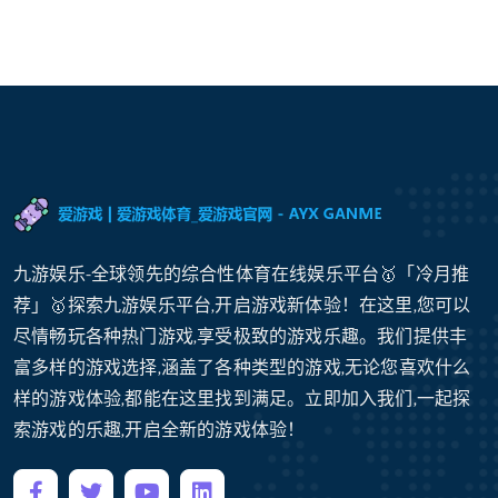
九游娱乐-全球领先的综合性体育在线娱乐平台🥇「冷月推
荐」🥇探索九游娱乐平台,开启游戏新体验！在这里,您可以
尽情畅玩各种热门游戏,享受极致的游戏乐趣。我们提供丰
富多样的游戏选择,涵盖了各种类型的游戏,无论您喜欢什么
样的游戏体验,都能在这里找到满足。立即加入我们,一起探
索游戏的乐趣,开启全新的游戏体验！