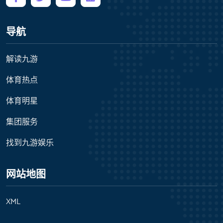
导航
解读九游
体育热点
体育明星
集团服务
找到九游娱乐
网站地图
XML