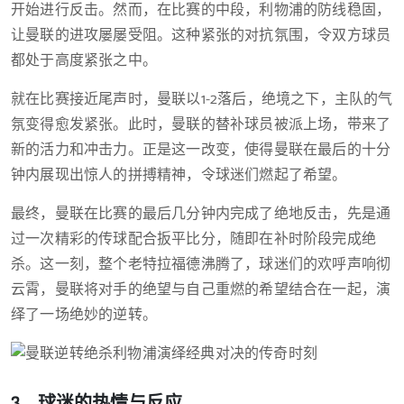
开始进行反击。然而，在比赛的中段，利物浦的防线稳固，
让曼联的进攻屡屡受阻。这种紧张的对抗氛围，令双方球员
都处于高度紧张之中。
就在比赛接近尾声时，曼联以1-2落后，绝境之下，主队的气
氛变得愈发紧张。此时，曼联的替补球员被派上场，带来了
新的活力和冲击力。正是这一改变，使得曼联在最后的十分
钟内展现出惊人的拼搏精神，令球迷们燃起了希望。
最终，曼联在比赛的最后几分钟内完成了绝地反击，先是通
过一次精彩的传球配合扳平比分，随即在补时阶段完成绝
杀。这一刻，整个老特拉福德沸腾了，球迷们的欢呼声响彻
云霄，曼联将对手的绝望与自己重燃的希望结合在一起，演
绎了一场绝妙的逆转。
3、球迷的热情与反应