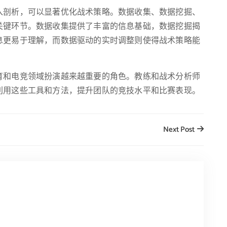
入剖析，可以显著优化战术策略。数据收集、数据挖掘、
关键环节。数据收集提供了丰富的信息基础，数据挖掘揭
息更易于理解，而数据驱动的实时调整则使得战术策略能
育和电竞领域扮演越来越重要的角色。教练和战术分析师
利用这些工具和方法，提升团队的竞技水平和比赛表现。
Next Post