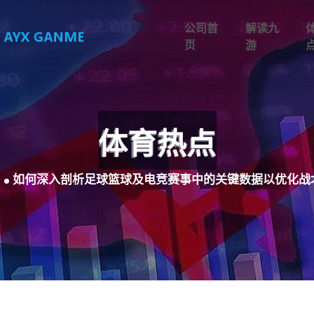
公司首
解读九
页
游
体育热点
如何深入剖析足球篮球及电竞赛事中的关键数据以优化战