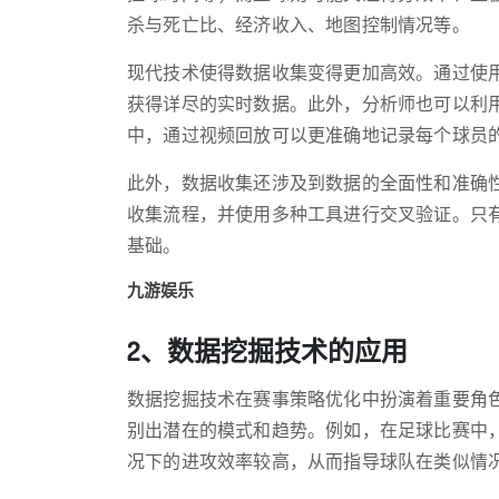
杀与死亡比、经济收入、地图控制情况等。
现代技术使得数据收集变得更加高效。通过使
获得详尽的实时数据。此外，分析师也可以利
中，通过视频回放可以更准确地记录每个球员
此外，数据收集还涉及到数据的全面性和准确
收集流程，并使用多种工具进行交叉验证。只
基础。
九游娱乐
2、数据挖掘技术的应用
数据挖掘技术在赛事策略优化中扮演着重要角
别出潜在的模式和趋势。例如，在足球比赛中
况下的进攻效率较高，从而指导球队在类似情