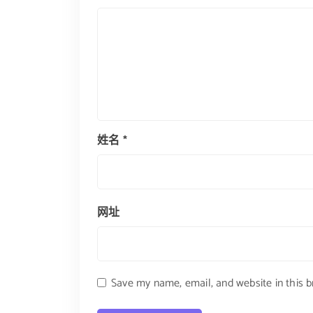
姓名
*
网址
Save my name, email, and website in this 