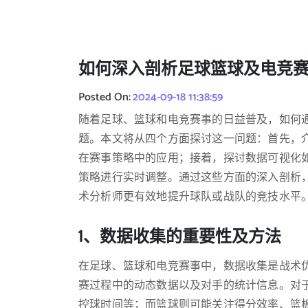
如何深入剖析足球篮球及电竞
Posted On:
2024-09-18 11:38:59
随着足球、篮球和电竞赛事的日益普及，如何
题。本文将从四个方面探讨这一问题：首先，
在赛事策略中的应用；接着，探讨数据可视化
策略进行实时调整。通过这些方面的深入剖析
术分析师更有效地提升球队或战队的竞技水平
1、数据收集的重要性及方法
在足球、篮球和电竞赛事中，数据收集是战术
赛过程中的动态数据以及对手的统计信息。对
控球时间等；而篮球则可能关注得分效率、篮