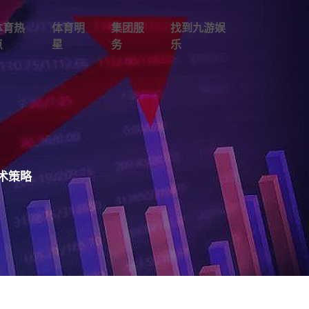
体育热
体育明
集团服
找到九游娱
点
星
务
乐
术策略