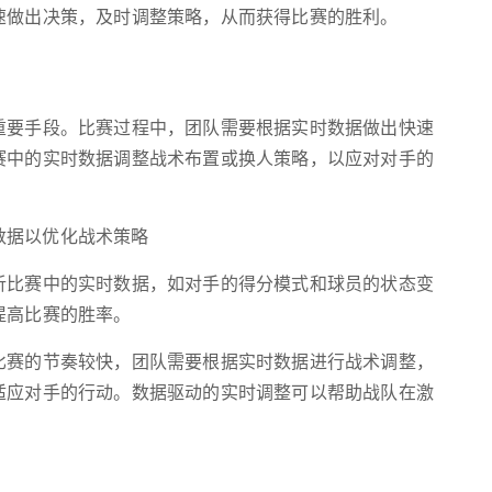
速做出决策，及时调整策略，从而获得比赛的胜利。
重要手段。比赛过程中，团队需要根据实时数据做出快速
赛中的实时数据调整战术布置或换人策略，以应对对手的
析比赛中的实时数据，如对手的得分模式和球员的状态变
提高比赛的胜率。
比赛的节奏较快，团队需要根据实时数据进行战术调整，
适应对手的行动。数据驱动的实时调整可以帮助战队在激