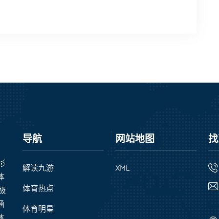
导航
网站地图
找

解读九游
XML
体
体育热点
极
涵
体育明星
体