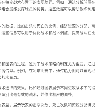
队在特定战术布置下的表现差异。例如，通过分析球员在
术组合最能发挥球员的优势。这些数据可以帮助教练制定
中的数据，比如击杀与死亡的比例、经济资源的分配，可
。这些信息可以用于优化战术和战术调整，提高战队在比
形和图表的过程，这对于战术策略的制定尤为重要。通过
关键信息。例如，在足球比赛中，通过热力图可以直观地
整战术布局。
战术选择的效果，比如通过图表展示不同进攻战术下的得
速识别出最有效的战术，并作出相应的调整。
仪表盘，展示玩家的击杀次数、死亡次数和资源分配情况