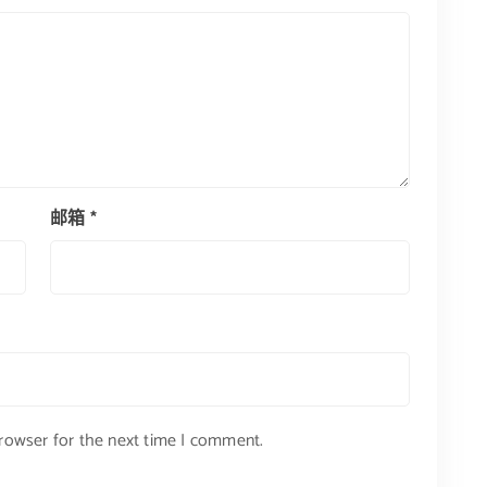
邮箱
*
browser for the next time I comment.