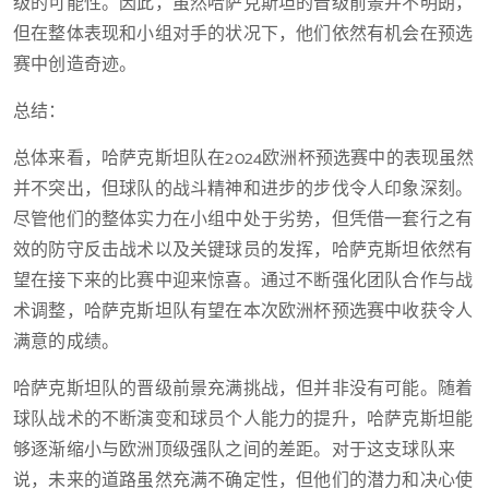
级的可能性。因此，虽然哈萨克斯坦的晋级前景并不明朗，
但在整体表现和小组对手的状况下，他们依然有机会在预选
赛中创造奇迹。
总结：
总体来看，哈萨克斯坦队在2024欧洲杯预选赛中的表现虽然
并不突出，但球队的战斗精神和进步的步伐令人印象深刻。
尽管他们的整体实力在小组中处于劣势，但凭借一套行之有
效的防守反击战术以及关键球员的发挥，哈萨克斯坦依然有
望在接下来的比赛中迎来惊喜。通过不断强化团队合作与战
术调整，哈萨克斯坦队有望在本次欧洲杯预选赛中收获令人
满意的成绩。
哈萨克斯坦队的晋级前景充满挑战，但并非没有可能。随着
球队战术的不断演变和球员个人能力的提升，哈萨克斯坦能
够逐渐缩小与欧洲顶级强队之间的差距。对于这支球队来
说，未来的道路虽然充满不确定性，但他们的潜力和决心使