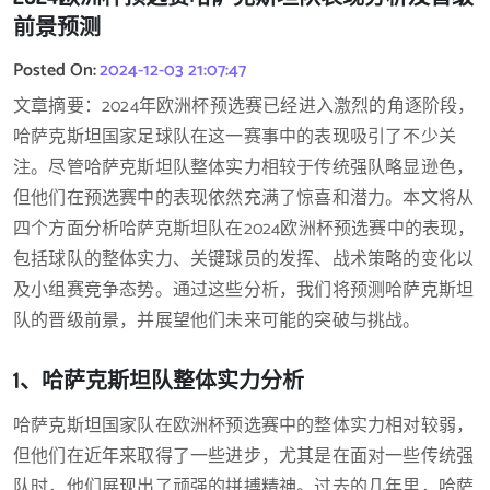
前景预测
Posted On:
2024-12-03 21:07:47
文章摘要：2024年欧洲杯预选赛已经进入激烈的角逐阶段，
哈萨克斯坦国家足球队在这一赛事中的表现吸引了不少关
注。尽管哈萨克斯坦队整体实力相较于传统强队略显逊色，
但他们在预选赛中的表现依然充满了惊喜和潜力。本文将从
四个方面分析哈萨克斯坦队在2024欧洲杯预选赛中的表现，
包括球队的整体实力、关键球员的发挥、战术策略的变化以
及小组赛竞争态势。通过这些分析，我们将预测哈萨克斯坦
队的晋级前景，并展望他们未来可能的突破与挑战。
1、哈萨克斯坦队整体实力分析
哈萨克斯坦国家队在欧洲杯预选赛中的整体实力相对较弱，
但他们在近年来取得了一些进步，尤其是在面对一些传统强
队时，他们展现出了顽强的拼搏精神。过去的几年里，哈萨