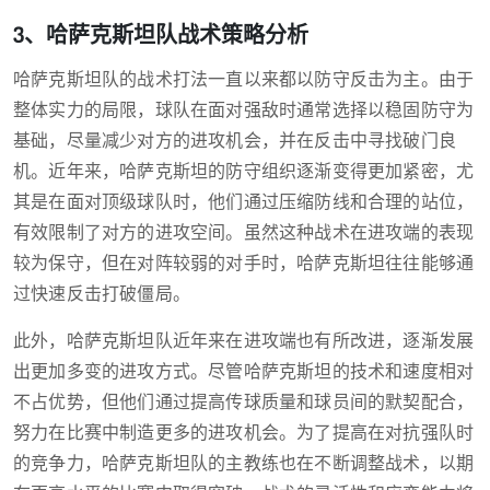
3、哈萨克斯坦队战术策略分析
哈萨克斯坦队的战术打法一直以来都以防守反击为主。由于
整体实力的局限，球队在面对强敌时通常选择以稳固防守为
基础，尽量减少对方的进攻机会，并在反击中寻找破门良
机。近年来，哈萨克斯坦的防守组织逐渐变得更加紧密，尤
其是在面对顶级球队时，他们通过压缩防线和合理的站位，
有效限制了对方的进攻空间。虽然这种战术在进攻端的表现
较为保守，但在对阵较弱的对手时，哈萨克斯坦往往能够通
过快速反击打破僵局。
此外，哈萨克斯坦队近年来在进攻端也有所改进，逐渐发展
出更加多变的进攻方式。尽管哈萨克斯坦的技术和速度相对
不占优势，但他们通过提高传球质量和球员间的默契配合，
努力在比赛中制造更多的进攻机会。为了提高在对抗强队时
的竞争力，哈萨克斯坦队的主教练也在不断调整战术，以期