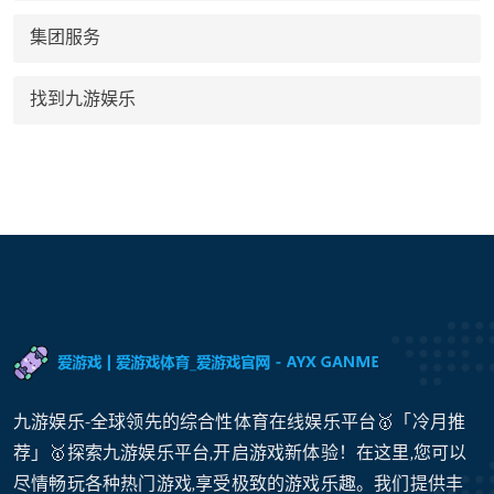
集团服务
找到九游娱乐
九游娱乐-全球领先的综合性体育在线娱乐平台🥇「冷月推
荐」🥇探索九游娱乐平台,开启游戏新体验！在这里,您可以
尽情畅玩各种热门游戏,享受极致的游戏乐趣。我们提供丰