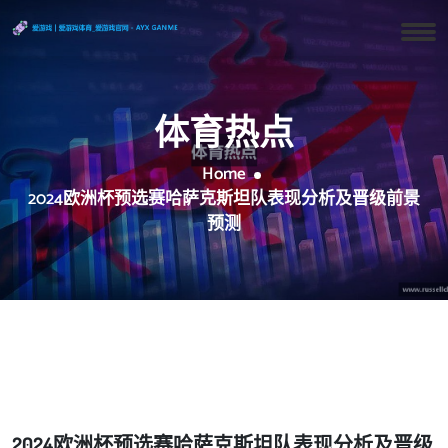
体育热点
Home
2024欧洲杯预选赛哈萨克斯坦队表现分析及晋级前景
预测
2024欧洲杯预选赛哈萨克斯坦队表现分析及晋级