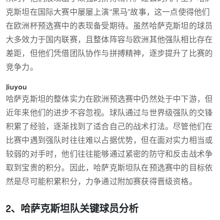
克斯坦在国际大赛中屡屡上演“黑马”故事，这一点使得他们
在欧洲杯预选赛中的表现备受期待。虽然哈萨克斯坦的球员
大多效力于国内联赛，且整体阵容与欧洲其他强队相比存在
差距，但他们凭借团队协作与拼搏精神，逐步提升了比赛的
竞争力。
Jiuyou
哈萨克斯坦的整体实力在欧洲预选赛中仍然处于中下游，但
近年来他们的进步不容忽视。球队通过与世界级强队的交锋
积累了经验，逐渐找到了适合自己的战术打法。尽管他们在
比赛中遇到强队时往往难以占据优势，但在面对实力相当或
较弱的对手时，他们往往能够通过紧密的防守和反击战术争
取到宝贵的积分。因此，哈萨克斯坦队在预选赛中的目标依
然是尽可能积累积分，力争通过附加赛获得晋级资格。
2、哈萨克斯坦队关键球员分析