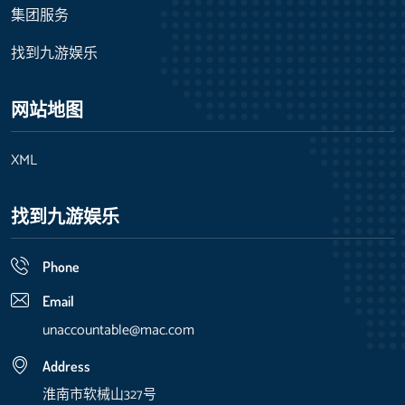
集团服务
找到九游娱乐
网站地图
XML
找到九游娱乐
Phone
Email
unaccountable@mac.com
Address
淮南市软械山327号