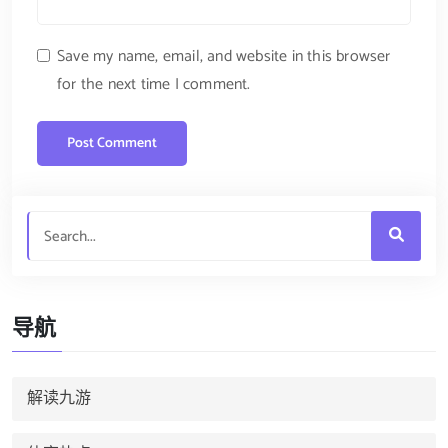
Save my name, email, and website in this browser
for the next time I comment.
导航
解读九游