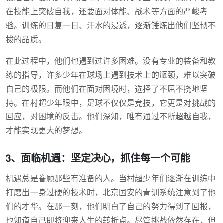
在技能上突破自我，还要面对体能、战术等方面的严峻考
验。训练的日复一日、汗水的浸透，逐渐锤炼出他们坚韧不
拔的品质。
在此过程中，他们也遇到过许多困难。没有专业的装备和教
练的指导，许多少年在球场上遇到技术上的瓶颈，难以突破
自己的极限。而他们在面对困境时，选择了不屈不挠地坚
持。在村超少年眼中，足球不仅仅是竞技，它更是对挑战的
回应，对困境的反击。他们深知，唯有通过不断超越自我，
才能实现更大的梦想。
3、面临机遇：坚定决心，抓住每一个可能
机遇总是眷顾那些有准备的人。当村超少年们逐渐在训练中
打磨出一身过硬的技术时，北京国安的青训系统注意到了他
们的才华。在那一刻，他们明白了自己的努力得到了回报，
也知道自己即将迎来人生的转折点。尽管挑战依然存在，但