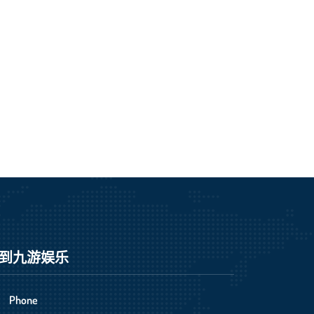
到九游娱乐
Phone