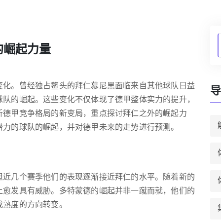
的崛起力量
变化。曾经独占鳌头的拜仁慕尼黑面临来自其他球队日益
导
球队的崛起。这些变化不仅体现了德甲整体实力的提升，
析德甲竞争格局的新变局，重点探讨拜仁之外的崛起力
潜力的球队的崛起，并对德甲未来的走势进行预测。
但近几个赛季他们的表现逐渐接近拜仁的水平。随着新的
上愈发具有威胁。多特蒙德的崛起并非一蹴而就，他们的
成熟度的方向转变。