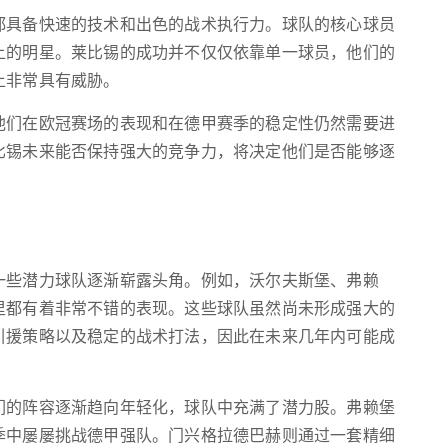
都具备快速的技术和出色的战术执行力。球队的核心球员
上的明星。莱比锡的成功并不仅仅依靠单一球员，他们的
上非常具有威胁。
他们在欧冠赛场的表现和在德甲赛季的稳定性仍然需要进
比锡未来能否保持强大的竞争力，将决定他们是否能够逐
一些潜力球队逐渐崭露头角。例如，沃尔夫斯堡、弗赖
里都有着非常不错的表现。这些球队虽然尚未形成强大的
引援策略以及稳定的战术打法，因此在未来几年内可能成
们的阵容逐渐趋向年轻化，球队中充满了潜力股。弗赖堡
季中屡屡挑战德甲强队。门兴格拉德巴赫则通过一套精细