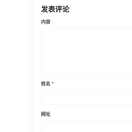
发表评论
内容
姓名
*
网址