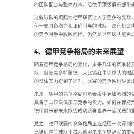
的团队配合与整体战术，给德甲顶级俱乐部带
这些球队的崛起为德甲联赛注入了更多的变数
何一支具备潜力和正确引导的球队，都有机会
的竞争对手中脱颖而出，仍然是这些球队能否
4、德甲竞争格局的未来展望
随着德甲竞争格局的变化，未来几年的赛季将
队，但随着多特蒙德、莱比锡红牛等球队的崛
的整体实力得到了提升，联赛的竞争性也显著
未来，德甲的竞争格局可能会发生更加激烈的
具备了与顶级俱乐部竞争的实力。如何在保持
德甲俱乐部未来能否成功跻身世界一流联赛的
总之，德甲联赛的竞争格局正在经历一次深刻
比锡红牛等球队正成为德甲未来争夺冠军的重