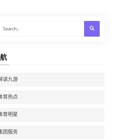
航
解读九游
体育热点
体育明星
集团服务