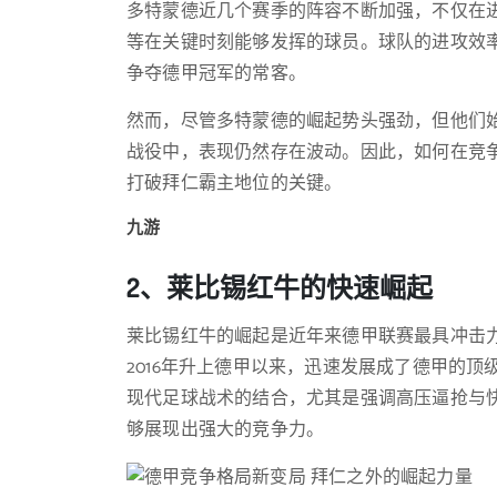
多特蒙德近几个赛季的阵容不断加强，不仅在
等在关键时刻能够发挥的球员。球队的进攻效
争夺德甲冠军的常客。
然而，尽管多特蒙德的崛起势头强劲，但他们
战役中，表现仍然存在波动。因此，如何在竞
打破拜仁霸主地位的关键。
九游
2、莱比锡红牛的快速崛起
莱比锡红牛的崛起是近年来德甲联赛最具冲击
2016年升上德甲以来，迅速发展成了德甲的
现代足球战术的结合，尤其是强调高压逼抢与
够展现出强大的竞争力。