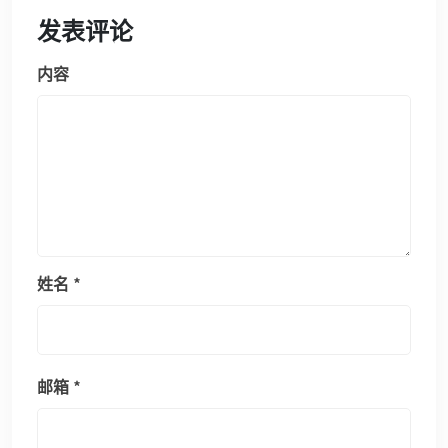
发表评论
内容
姓名
*
邮箱
*