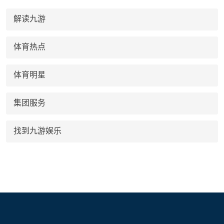
解读九游
体育热点
体育明星
集团服务
找到九游娱乐