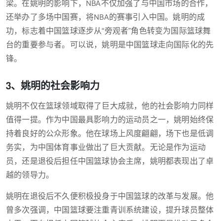
梁。在姚明的影响下，NBA不仅加强了与中国市场的合作，
还举办了多场中国赛，将NBA的赛事引入中国。姚明的成
功，标志着中国篮球逐步从“旁观者”角色转变为国际篮球舞
台的重要参与者。可以说，姚明是中国篮球走向国际化的先
锋。
3、姚明的社会影响力
姚明不仅在篮球领域取得了巨大成就，他的社会影响力同样
值得一提。作为中国最具影响力的运动员之一，姚明始终保
持着良好的公众形象。他在球场上风度翩翩，场下也是低调
务实，为中国体育事业做出了巨大贡献。无论是作为运动
员，还是退役后担任中国篮球协会主席，姚明都表现出了卓
越的领导力。
姚明在退役后不久便积极投身于中国篮球的改革与发展。他
曾多次强调，中国篮球要注重青训系统建设，提升球员整体