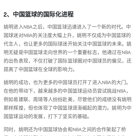
2、中国篮球的国际化进程
姚明进入NBA之后，中国篮球迅速进入了一个新的时代。中
国球迷对NBA的关注度大幅上升，姚明不仅成为中国篮球的
代言人，也让更多的国际球迷开始关注中国篮球的未来。姚
明无疑是中国篮球走向世界的一个重要标志，他通过在NBA
的出色表现，不仅打破了国际篮球圈对中国球员的偏见，还
提高了中国篮球在全球的影响力。
姚明的成功，也为更多的中国球员打开了进入NBA的大门。
在他的带动下，越来越多的中国篮球运动员尝试挑战NBA，
例如易建联、周琦等人纷纷赴美，尽管他们的成绩没有姚明
那样辉煌，但也体现了中国篮球逐渐崛起的潜力。姚明为中
国篮球运动的发展，打下了坚实的基础。
同时，姚明还为中国篮球协会和NBA之间的合作架起了桥