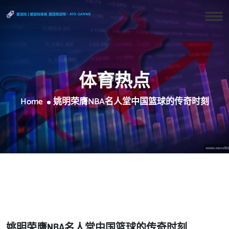
体育热点
Home
姚明荣膺NBA名人堂中国篮球的传奇时刻
姚明荣膺NBA名人堂中国篮球的传奇时刻