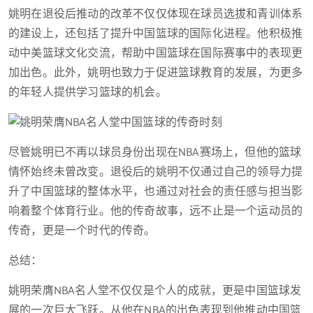
姚明在退役后推动的改革不仅仅体现在球员选拔和青训体系
的建设上，还包括了提升中国篮球的国际化进程。他积极推
动中美篮球文化交流，帮助中国篮球在国际赛事中的表现更
加出色。此外，姚明也致力于促进篮球教育的发展，为更多
的年轻人提供学习篮球的机会。
尽管姚明已不再以球员身份出现在NBA赛场上，但他的篮球
情怀始终未曾改变。退役后的姚明不仅通过自己的领导力提
升了中国篮球的整体水平，也通过对社会的责任感与担当影
响着整个体育行业。他的传奇故事，远不止是一个运动员的
传奇，更是一个时代的传奇。
总结：
姚明荣膺NBA名人堂不仅仅是个人的成就，更是中国篮球发
展的一次巨大飞跃。从他在NBA的出色表现到他推动中国篮