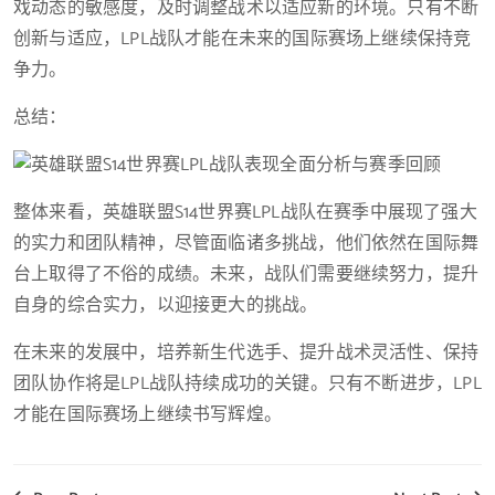
戏动态的敏感度，及时调整战术以适应新的环境。只有不断
创新与适应，LPL战队才能在未来的国际赛场上继续保持竞
争力。
总结：
整体来看，英雄联盟S14世界赛LPL战队在赛季中展现了强大
的实力和团队精神，尽管面临诸多挑战，他们依然在国际舞
台上取得了不俗的成绩。未来，战队们需要继续努力，提升
自身的综合实力，以迎接更大的挑战。
在未来的发展中，培养新生代选手、提升战术灵活性、保持
团队协作将是LPL战队持续成功的关键。只有不断进步，LPL
才能在国际赛场上继续书写辉煌。