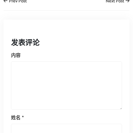
Prev Post
Next Post
发表评论
内容
姓名
*