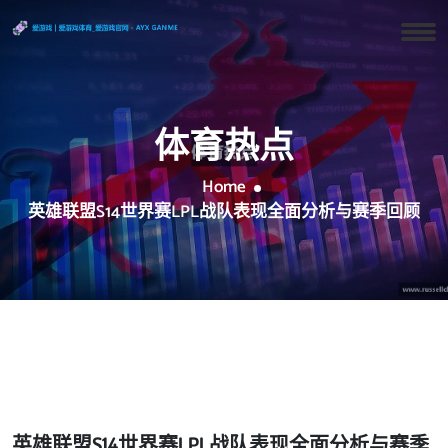
体育热点
Home
英雄联盟S14世界赛LPL战队表现全面分析与赛季回顾
英雄联盟S14世界赛LPL战队表现全面分析与赛季