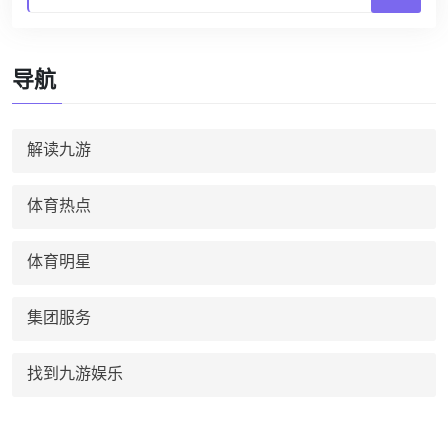
导航
解读九游
体育热点
体育明星
集团服务
找到九游娱乐