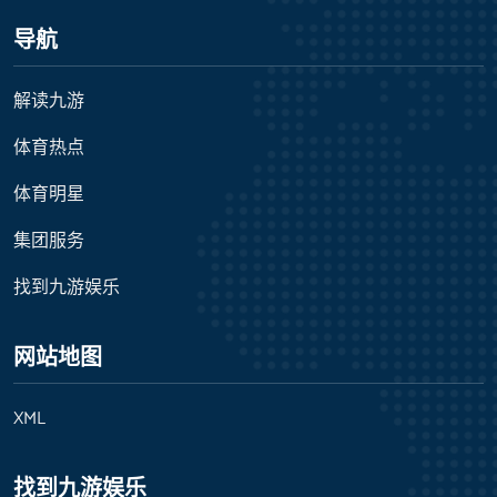
导航
解读九游
体育热点
体育明星
集团服务
找到九游娱乐
网站地图
XML
找到九游娱乐