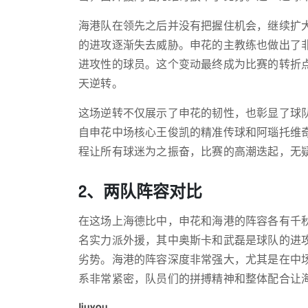
海港队在领先之后并没有把握住机会，继续扩
的进攻逐渐失去威胁。申花的主教练也做出了
进攻性的球员。这个变动最终成为比赛的转折点
天逆转。
这场逆转不仅展示了申花的韧性，也彰显了球
自申花中场核心王俊凯的精准传球和阿瑙托维
程让所有球迷为之振奋，比赛的高潮迭起，无
2、两队阵容对比
在这场上海德比中，申花和海港的阵容各有千
名实力派外援，其中奥斯卡和武磊是球队的进
劣势。海港的阵容深度非常强大，尤其是在中
系非常紧密，队员们的拼搏精神和整体配合让
Jiuyou