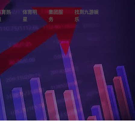
体育热
体育明
集团服
找到九游娱
点
星
务
乐