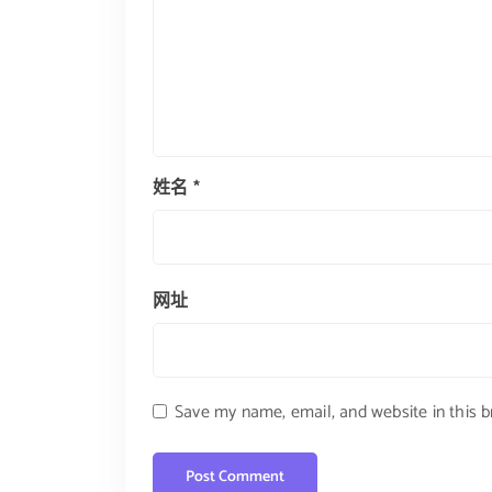
姓名
*
网址
Save my name, email, and website in this 