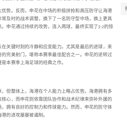
大优势。反而，申花在中场的积极拼抢和高压防守让海港
非常及时的战术调整，换下了一名防守型中场，换上更具
。申花通过持续的攻势，连入两球，最终实现了3-2的惊
队在关键时刻的冷静和应变能力。尤其是最后的进球，来
奇的完美射门，堪称本赛季最佳配合之一。申花的逆转过
疑是本赛季上海足球的经典之作。
秋，但整体上，海港在个人能力上略占优势。海港拥有多
攻核心，而申花则依靠团队协作和战术纪律来弥补外援的
场，拥有良好的控制力和传球能力。然而，申花的防守体
海港的进攻屡屡被遏制。