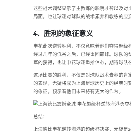
这些战术调整显示了主教练的聪明才智以及对
局面，也让球迷对球队的战术素养和教练的应
4、胜利的象征意义
申花此次逆转胜利，不仅意味着他们夺得超级
经过几年的低谷之后，已经重回巅峰。球队的
军的获得，也让申花球迷重拾信心，期待球队
这场比赛的胜利，不仅是对球队战术素养的肯
的表现，无疑将成为上海足球历史上的经典时
的象征，预示着他们未来将有更大的作为。
总结：
上海德比申花逆转海港的超级杯决赛，无疑是2