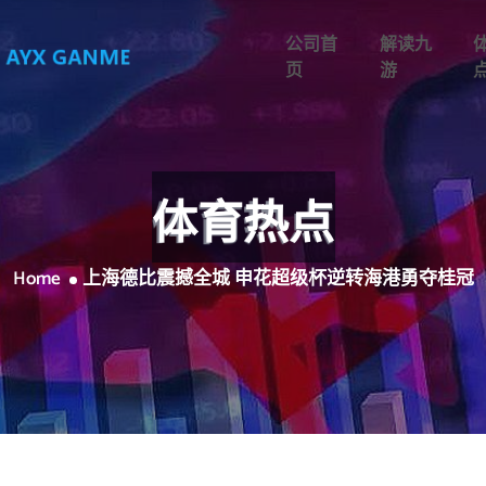
公司首
解读九
页
游
体育热点
Home
上海德比震撼全城 申花超级杯逆转海港勇夺桂冠