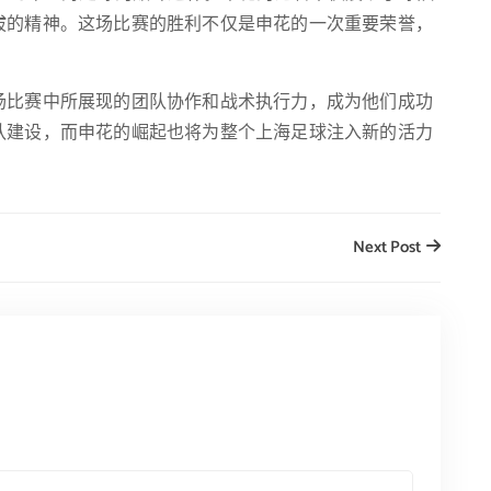
拔的精神。这场比赛的胜利不仅是申花的一次重要荣誉，
场比赛中所展现的团队协作和战术执行力，成为他们成功
队建设，而申花的崛起也将为整个上海足球注入新的活力
Next Post