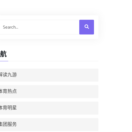
航
解读九游
体育热点
体育明星
集团服务