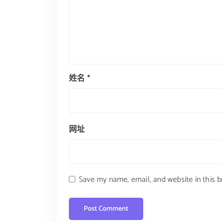
姓名
*
网址
Save my name, email, and website in this 