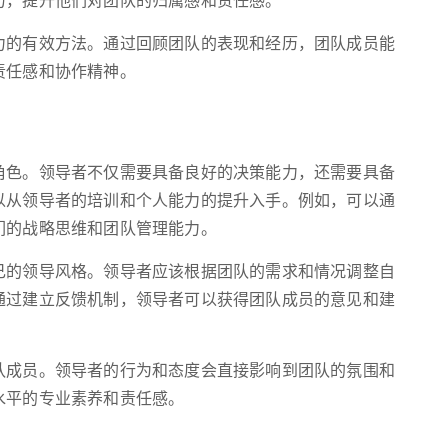
力，提升他们对团队的归属感和责任感。
力的有效方法。通过回顾团队的表现和经历，团队成员能
责任感和协作精神。
角色。领导者不仅需要具备良好的决策能力，还需要具备
以从领导者的培训和个人能力的提升入手。例如，可以通
们的战略思维和团队管理能力。
己的领导风格。领导者应该根据团队的需求和情况调整自
通过建立反馈机制，领导者可以获得团队成员的意见和建
队成员。领导者的行为和态度会直接影响到团队的氛围和
水平的专业素养和责任感。