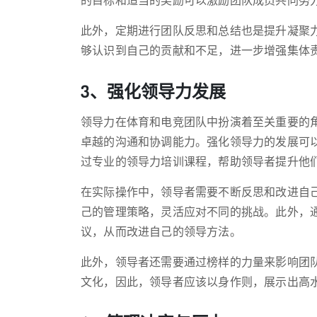
的目标和适当的奖励可以激励团队成员共同努
此外，定期进行团队反思和总结也是提升凝聚
够认识到自己的贡献和不足，进一步增强集体
3、强化领导力发展
领导力在体育和电竞团队中扮演着至关重要的
卓越的沟通和协调能力。强化领导力的发展可
过专业的领导力培训课程，帮助领导者提升他
在实际操作中，领导者需要不断反思和改进自
己的管理策略，灵活应对不同的挑战。此外，
议，从而改进自己的领导方法。
此外，领导者还需要通过榜样的力量来影响团
文化，因此，领导者应该以身作则，展示出高