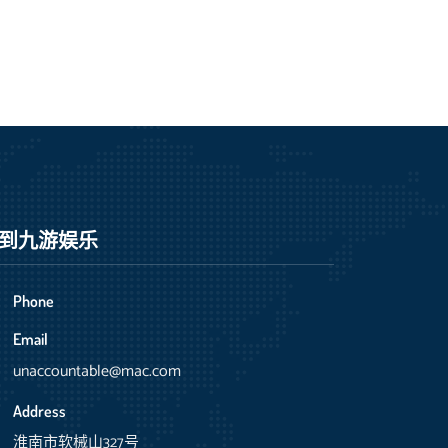
到九游娱乐
Phone
Email
unaccountable@mac.com
Address
淮南市软械山327号