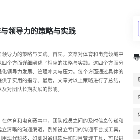
作与领导力的策略与实践
与领导力的策略与实践。首先，文章对体育和电竞领域中
导
从四个方面详细阐述了相应的策略与实践。这四个方面分
强化领导力发展、管理冲突与压力。每个方面通过具体的
提供了实用的指导。最后，文章对以上策略进行了总结，
以及对团队长期发展的影响。
。在体育和电竞赛事中，团队成员之间的及时信息传递和
建立清晰的沟通渠道，例如设立专门的沟通平台或工具，
利用现代科技，如即时通讯软件和项目管理工具，可以进