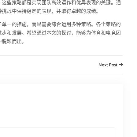
，这些策略都是实现团队高效运作和优异表现的关键。通
种挑战中保持稳定的表现，并取得卓越的成绩。
于单一的措施，而是需要综合运用多种策略。各个策略的
进步和发展。希望通过本文的探讨，能够为体育和电竞团
中脱颖而出。
Next Post