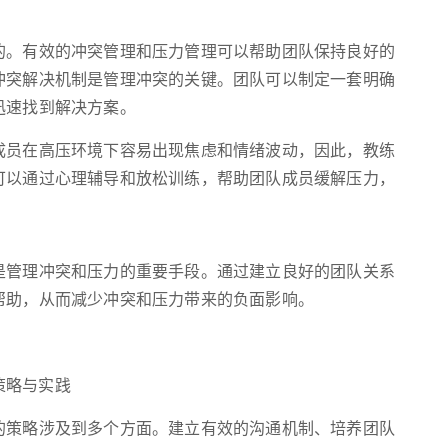
的。有效的冲突管理和压力管理可以帮助团队保持良好的
冲突解决机制是管理冲突的关键。团队可以制定一套明确
迅速找到解决方案。
成员在高压环境下容易出现焦虑和情绪波动，因此，教练
可以通过心理辅导和放松训练，帮助团队成员缓解压力，
是管理冲突和压力的重要手段。通过建立良好的团队关系
帮助，从而减少冲突和压力带来的负面影响。
的策略涉及到多个方面。建立有效的沟通机制、培养团队