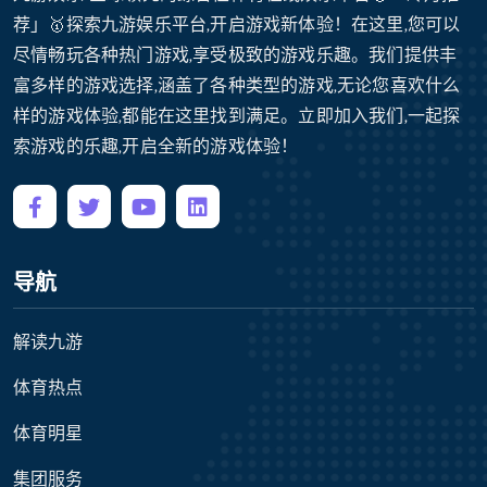
荐」🥇探索九游娱乐平台,开启游戏新体验！在这里,您可以
尽情畅玩各种热门游戏,享受极致的游戏乐趣。我们提供丰
富多样的游戏选择,涵盖了各种类型的游戏,无论您喜欢什么
样的游戏体验,都能在这里找到满足。立即加入我们,一起探
索游戏的乐趣,开启全新的游戏体验！
导航
解读九游
体育热点
体育明星
集团服务