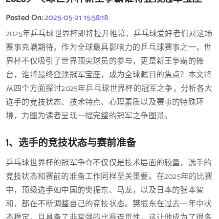
Posted On:
2025-05-21 15:58:18
2025年乒乓球世界杯即将拉开帷幕，乒乓球爱好者们对这场
赛事充满期待。作为全球最具影响力的乒乓球赛事之一，世
界杯不仅吸引了世界顶尖球员的参与，更是新王争霸的舞
台，谁将最终登顶冠军宝座，成为全球瞩目的焦点？本文将
从四个方面探讨2025年乒乓球世界杯的冠军之争，分析各大
选手的竞技状态、技术特点、心理素质以及赛事的特殊环
境，力图为读者呈现一幅完整的冠军之争图景。
1、选手的竞技状态与赛前准备
乒乓球世界杯的冠军争夺不仅仅是技术层面的较量，选手的
竞技状态和赛前的准备工作同样至关重要。在2025年的比赛
中，顶级选手如中国的樊振东、马龙，以及日本的张本智
和，都在不断调整自己的竞技状态。樊振东在过去一年中状
态稳定，且具备了非常强的比赛连贯性，这让他成为了很多