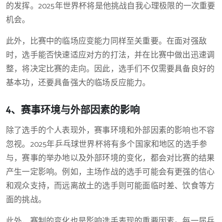
的发挥。2025年世界杯将是他挑战自我心理极限的一次重要
机会。
此外，比赛中的临场应变能力同样至关重要。在面对强敌
时，选手能否快速适应对方的打法，并在比赛中做出迅速调
整，将决定比赛的走向。因此，选手们不仅需要具备良好的
基本功，还要具备强大的临场反应能力。
4、赛事环境与外部因素的影响
除了选手的个人表现外，赛事环境和外部因素的影响也不容
忽视。2025年乒乓球世界杯将有多个国家和地区的选手参
与，赛事的举办地以及外部环境的变化，都会对比赛的结果
产生一定影响。例如，主场作战的选手可能会有更强的信心
和观众支持，而远离故土的选手则可能面临时差、饮食等方
面的挑战。
此外，赛制的变化也是影响选手表现的重要因素。每一届乒