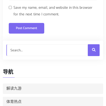
Save my name, email, and website in this browser
for the next time I comment.
导航
解读九游
体育热点