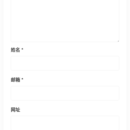
姓名
*
邮箱
*
网址