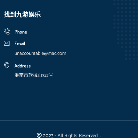
找到九游娱乐
Phone
Email
unaccountable@mac.com
Address
淮南市软械山327号
2023 - All Rights Reserved
.