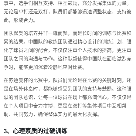
事中，选手们相互支持、相互鼓励，充分发挥集体的力量。
无论是单打还是双打，队员们都能够迅速调整状态，支持彼
此，形成合力。
团队默契的培养并非一蹴而就，而是长时间的训练与比赛积
累的结果。中国队的教练团队通过精心设计的训练计划，强
化了球员之间的配合，不仅仅注重个人技术的提高，更注重
团队之间的沟通与协作。这种默契使得中国队在面临激烈竞
争时，能够更加沉着冷静地应对比赛。
在苏迪曼杯的比赛中，队员们无论是在比赛的关键时刻，还
是在场外休息时，都能够感受到团队的支持与鼓励。这种强
烈的团队意识，让每一位球员在场上都充满信心，不仅仅是
在个人项目中奋力拼搏，更是在双打等集体项目中互相帮
助、共同努力，确保整体实力的最大化发挥。
3、心理素质的过硬训练