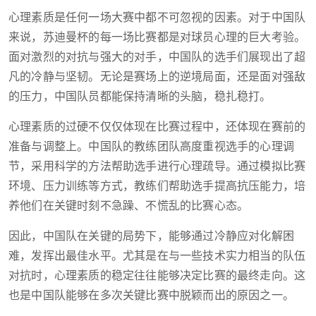
心理素质是任何一场大赛中都不可忽视的因素。对于中国队
来说，苏迪曼杯的每一场比赛都是对球员心理的巨大考验。
面对激烈的对抗与强大的对手，中国队的选手们展现出了超
凡的冷静与坚韧。无论是赛场上的逆境局面，还是面对强敌
的压力，中国队员都能保持清晰的头脑，稳扎稳打。
心理素质的过硬不仅仅体现在比赛过程中，还体现在赛前的
准备与调整上。中国队的教练团队高度重视选手的心理调
节，采用科学的方法帮助选手进行心理疏导。通过模拟比赛
环境、压力训练等方式，教练们帮助选手提高抗压能力，培
养他们在关键时刻不急躁、不慌乱的比赛心态。
因此，中国队在关键的局势下，能够通过冷静应对化解困
难，发挥出最佳水平。尤其是在与一些技术实力相当的队伍
对抗时，心理素质的稳定往往能够决定比赛的最终走向。这
也是中国队能够在多次关键比赛中脱颖而出的原因之一。