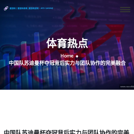
体育热点
Home
中国队苏迪曼杯夺冠背后实力与团队协作的完美融合
中国队苏迪曼杯夺冠背后实力与团队协作的完美