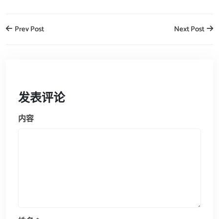
Prev Post
Next Post
发表评论
内容