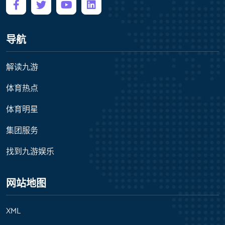
导航
解读九游
体育热点
体育明星
集团服务
找到九游娱乐
网站地图
XML