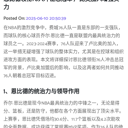
力
Posted On:
2025-06-10 20:50:39
在NBA的激烈竞争中，费城76人队一直是东部的一支强队，
而球队的核心球员乔尔·恩比德一直是联盟内最具统治力的
球员之一。2023-2024赛季，76人队迎来了卢比奥的加入，
这一举措无疑增强了球队的整体实力，尤其是在控球和组织
进攻方面的表现。本文将详细探讨恩比德领衔76人冲击总冠
军的背景，卢比奥加盟后的影响，以及这两者如何共同推动
76人朝着总冠军目标迈进。
1、恩比德的统治力与领导作用
乔尔·恩比德是现今NBA最具统治力的中锋之一，无论是得
分、篮板，还是防守，他都在各个方面展现出了顶尖水平。
上赛季，恩比德凭借场均30.6分、11.7个篮板以及4.2次助攻
的全面数据，成功获得了常规赛MVP奖项。作为76人队的绝