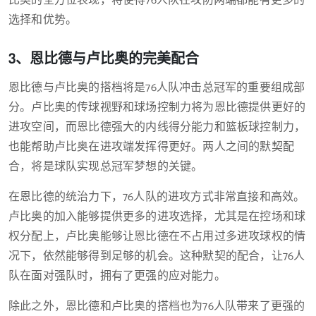
比奥的全方位表现，将使得76人队在攻防两端都能有更多的
选择和优势。
3、恩比德与卢比奥的完美配合
恩比德与卢比奥的搭档将是76人队冲击总冠军的重要组成部
分。卢比奥的传球视野和球场控制力将为恩比德提供更好的
进攻空间，而恩比德强大的内线得分能力和篮板球控制力，
也能帮助卢比奥在进攻端发挥得更好。两人之间的默契配
合，将是球队实现总冠军梦想的关键。
在恩比德的统治力下，76人队的进攻方式非常直接和高效。
卢比奥的加入能够提供更多的进攻选择，尤其是在控场和球
权分配上，卢比奥能够让恩比德在不占用过多进攻球权的情
况下，依然能够得到足够的机会。这种默契的配合，让76人
队在面对强队时，拥有了更强的应对能力。
除此之外，恩比德和卢比奥的搭档也为76人队带来了更强的