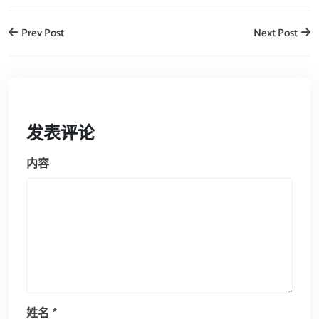
Prev Post
Next Post
发表评论
内容
姓名
*