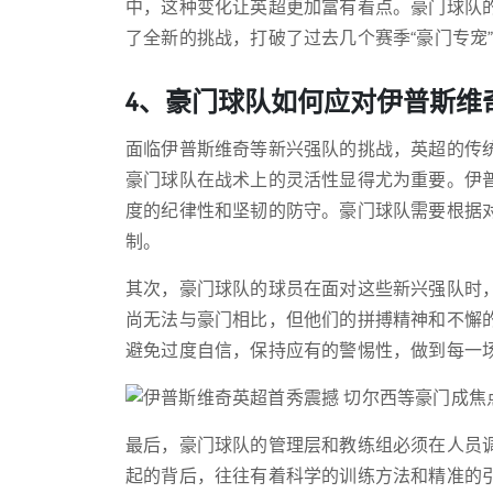
中，这种变化让英超更加富有看点。豪门球队
了全新的挑战，打破了过去几个赛季“豪门专宠
4、豪门球队如何应对伊普斯维
面临伊普斯维奇等新兴强队的挑战，英超的传
豪门球队在战术上的灵活性显得尤为重要。伊
度的纪律性和坚韧的防守。豪门球队需要根据
制。
其次，豪门球队的球员在面对这些新兴强队时
尚无法与豪门相比，但他们的拼搏精神和不懈
避免过度自信，保持应有的警惕性，做到每一
最后，豪门球队的管理层和教练组必须在人员
起的背后，往往有着科学的训练方法和精准的