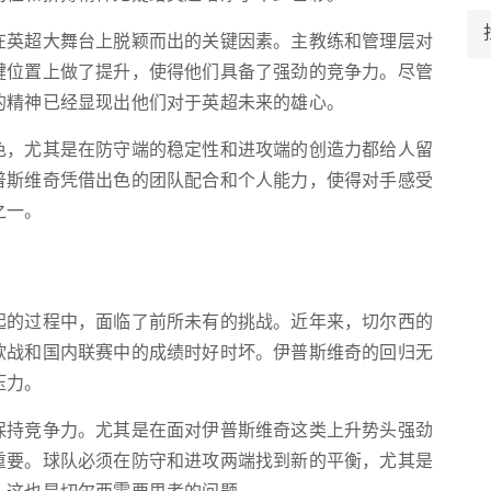
在英超大舞台上脱颖而出的关键因素。主教练和管理层对
键位置上做了提升，使得他们具备了强劲的竞争力。尽管
的精神已经显现出他们对于英超未来的雄心。
色，尤其是在防守端的稳定性和进攻端的创造力都给人留
普斯维奇凭借出色的团队配合和个人能力，使得对手感受
之一。
起的过程中，面临了前所未有的挑战。近年来，切尔西的
欧战和国内联赛中的成绩时好时坏。伊普斯维奇的回归无
压力。
保持竞争力。尤其是在面对伊普斯维奇这类上升势头强劲
重要。球队必须在防守和进攻两端找到新的平衡，尤其是