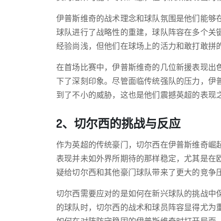
伊普斯维奇的战术理念和球队氛围是他们能够
球队进行了战略性的重建，球队阵容在多个关
经验尚浅，但他们在球场上的活力和敢打敢拼
在首场比赛中，伊普斯维奇的几位新援表现出
下了深刻印象。尽管面临传统强队的压力，伊
到了不小的威胁，这也是他们震撼英超的表现
2、切尔西的挑战与反应
作为英超的传统豪门，切尔西在伊普斯维奇崛
表现并未如外界所期待的那样稳定，尤其是在
疑给切尔西和其他豪门球队带来了更大的竞争
切尔西需要应对的是如何在新兴球队的挑战中
的球队时，切尔西的战术和球员阵容显得尤为