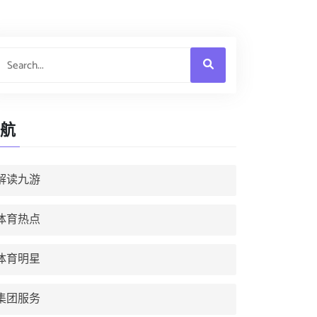
航
解读九游
体育热点
体育明星
集团服务