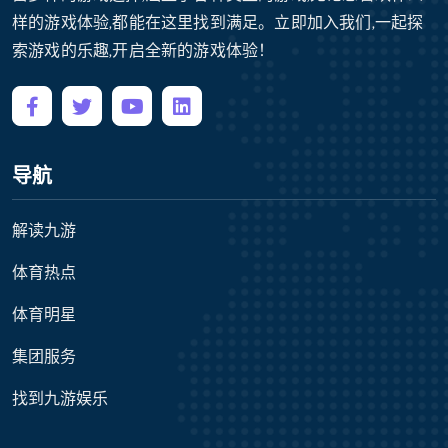
样的游戏体验,都能在这里找到满足。立即加入我们,一起探
索游戏的乐趣,开启全新的游戏体验！
导航
解读九游
体育热点
体育明星
集团服务
找到九游娱乐