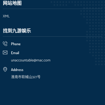
网站地图
XML
找到九游娱乐
Phone
Email
unaccountable@mac.com
Address
淮南市软械山327号