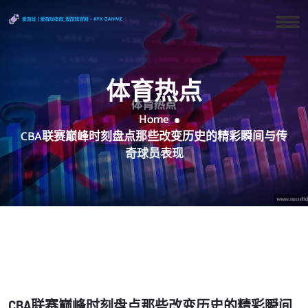
体育热点
Home
CBA联赛巅峰时刻盘点那些改变历史的精彩瞬间与传
奇球员表现
CBA联赛巅峰时刻盘点那些改变历史的精彩瞬间