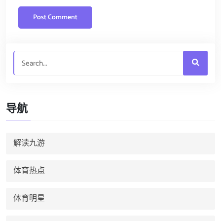
导航
解读九游
体育热点
体育明星