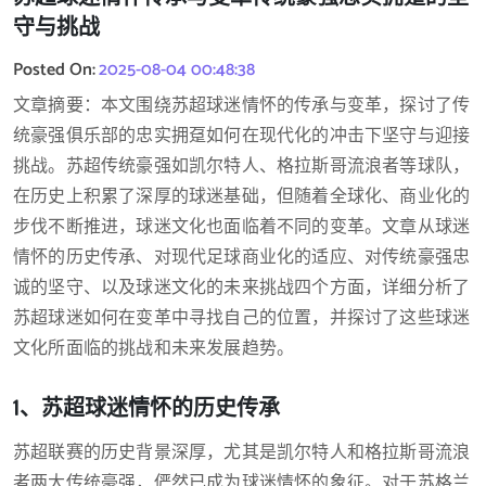
守与挑战
Posted On:
2025-08-04 00:48:38
文章摘要：本文围绕苏超球迷情怀的传承与变革，探讨了传
统豪强俱乐部的忠实拥趸如何在现代化的冲击下坚守与迎接
挑战。苏超传统豪强如凯尔特人、格拉斯哥流浪者等球队，
在历史上积累了深厚的球迷基础，但随着全球化、商业化的
步伐不断推进，球迷文化也面临着不同的变革。文章从球迷
情怀的历史传承、对现代足球商业化的适应、对传统豪强忠
诚的坚守、以及球迷文化的未来挑战四个方面，详细分析了
苏超球迷如何在变革中寻找自己的位置，并探讨了这些球迷
文化所面临的挑战和未来发展趋势。
1、苏超球迷情怀的历史传承
苏超联赛的历史背景深厚，尤其是凯尔特人和格拉斯哥流浪
者两大传统豪强，俨然已成为球迷情怀的象征。对于苏格兰