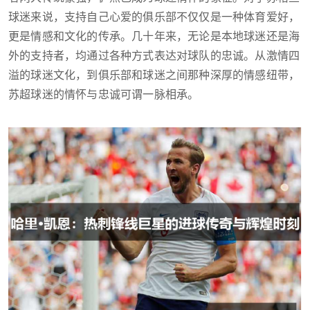
球迷来说，支持自己心爱的俱乐部不仅仅是一种体育爱好，
更是情感和文化的传承。几十年来，无论是本地球迷还是海
外的支持者，均通过各种方式表达对球队的忠诚。从激情四
溢的球迷文化，到俱乐部和球迷之间那种深厚的情感纽带，
苏超球迷的情怀与忠诚可谓一脉相承。