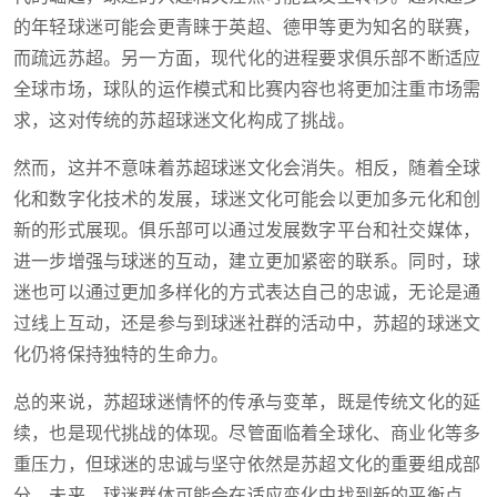
的年轻球迷可能会更青睐于英超、德甲等更为知名的联赛，
而疏远苏超。另一方面，现代化的进程要求俱乐部不断适应
全球市场，球队的运作模式和比赛内容也将更加注重市场需
求，这对传统的苏超球迷文化构成了挑战。
然而，这并不意味着苏超球迷文化会消失。相反，随着全球
化和数字化技术的发展，球迷文化可能会以更加多元化和创
新的形式展现。俱乐部可以通过发展数字平台和社交媒体，
进一步增强与球迷的互动，建立更加紧密的联系。同时，球
迷也可以通过更加多样化的方式表达自己的忠诚，无论是通
过线上互动，还是参与到球迷社群的活动中，苏超的球迷文
化仍将保持独特的生命力。
总的来说，苏超球迷情怀的传承与变革，既是传统文化的延
续，也是现代挑战的体现。尽管面临着全球化、商业化等多
重压力，但球迷的忠诚与坚守依然是苏超文化的重要组成部
分。未来，球迷群体可能会在适应变化中找到新的平衡点，