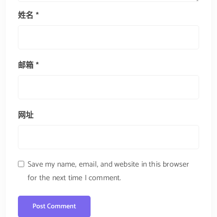
姓名
*
邮箱
*
网址
Save my name, email, and website in this browser
for the next time I comment.