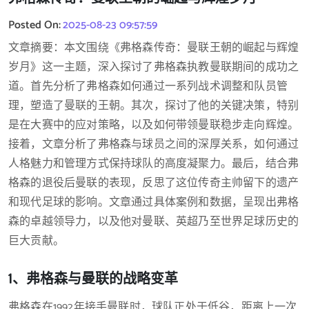
Posted On:
2025-08-23 09:57:59
文章摘要：本文围绕《弗格森传奇：曼联王朝的崛起与辉煌
岁月》这一主题，深入探讨了弗格森执教曼联期间的成功之
道。首先分析了弗格森如何通过一系列战术调整和队员管
理，塑造了曼联的王朝。其次，探讨了他的关键决策，特别
是在大赛中的应对策略，以及如何带领曼联稳步走向辉煌。
接着，文章分析了弗格森与球员之间的深厚关系，如何通过
人格魅力和管理方式保持球队的高度凝聚力。最后，结合弗
格森的退役后曼联的表现，反思了这位传奇主帅留下的遗产
和现代足球的影响。文章通过具体案例和数据，呈现出弗格
森的卓越领导力，以及他对曼联、英超乃至世界足球历史的
巨大贡献。
1、弗格森与曼联的战略变革
弗格森在1992年接手曼联时，球队正处于低谷，距离上一次