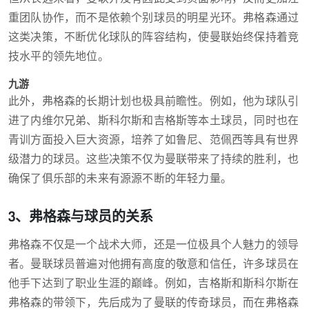
重团队协作，而不是依赖个别球员的明星光环。弗格森通过
这类决策，不断优化球队的阵容结构，使曼联始终保持着竞
技水平的领先地位。
九游
此外，弗格森的长期计划也极具前瞻性。例如，他为球队引
进了内维尔兄弟、斯科尔斯和吉格斯等本土球员，同时也在
青训方面投入巨大资源，培养了如鲁尼、范佩西等具有世界
级潜力的球员。这些决策不仅为曼联带来了持续的胜利，也
确保了俱乐部的未来有源源不断的年轻力量。
3、弗格森与球员的关系
弗格森不仅是一个战术大师，还是一位极具个人魅力的领导
者。曼联球员普遍对他拥有高度的敬意和信任，许多球员在
他手下达到了职业生涯的巅峰。例如，吉格斯和斯科尔斯在
弗格森的带领下，先后成为了曼联的传奇球员，而在弗格森