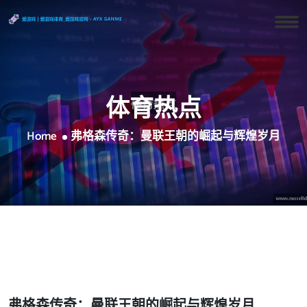
体育热点
Home
弗格森传奇：曼联王朝的崛起与辉煌岁月
弗格森传奇：曼联王朝的崛起与辉煌岁月