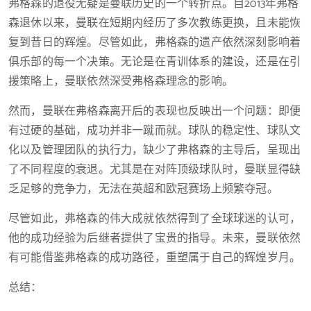
弗格森的退役无疑是曼联历史的一个转折点。自2013年弗格
森退休以来，曼联在短期内经历了多次教练更换，且未能恢
复到昔日的辉煌。尽管如此，弗格森的遗产依然深刻影响着
俱乐部的每一个决策。无论是在青训体系的建设，还是在引
援策略上，曼联依然深受弗格森理念的影响。
然而，曼联在弗格森离开后的表现也反映出一个问题：即便
有过硬的基础，成功并非一蹴而就。球队的稳定性、球队文
化以及管理团队的执行力，缺少了弗格森的主导后，呈现出
了不同程度的衰退。尤其是在对阵顶级球队时，曼联显得缺
乏足够的竞争力，无法在英超和欧冠赛场上频繁夺冠。
尽管如此，弗格森的伟大成就依然得到了全球球迷的认可，
他的成功经验为后继者提供了宝贵的指导。未来，曼联依然
有可能借鉴弗格森的成功路径，重塑属于自己的辉煌岁月。
总结：