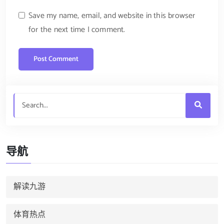
Save my name, email, and website in this browser
for the next time I comment.
导航
解读九游
体育热点