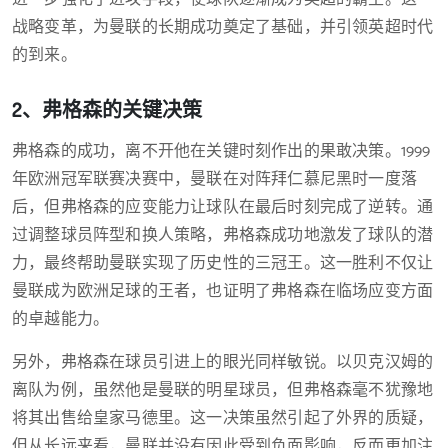
战略变革，为曼联的长期成功奠定了基础，并引领英超时代
的到来。
2、弗格森的关键决策
弗格森的成功，离不开他在关键时刻作出的果敢决策。1999
年欧洲冠军联赛决赛中，曼联在对阵拜仁慕尼黑时一度落
后，但弗格森的应变能力让球队在最后时刻完成了逆转。通
过调整球员阵型和换人策略，弗格森成功地激发了球队的潜
力，最终帮助曼联实现了历史性的三冠王。这一胜利不仅让
曼联成为欧洲足球的王者，也证明了弗格森在临场应变方面
的卓越能力。
另外，弗格森在球员引进上的眼光同样敏锐。以贝克汉姆的
离队为例，虽然他是曼联的明星球员，但弗格森毫不犹豫地
将其出售给皇家马德里。这一决策虽然引起了外界的质疑，
但从长远来看，曼联并没有因此受到负面影响，反而更加注